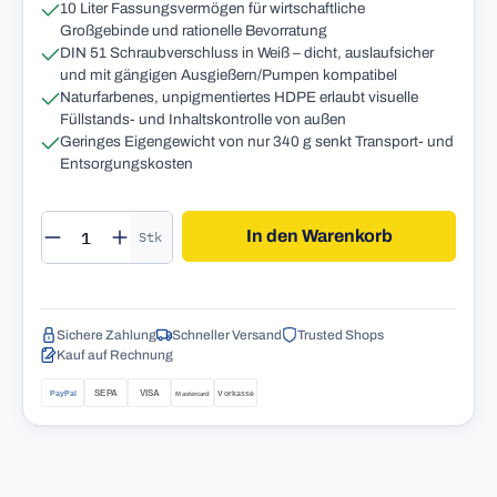
10 Liter Fassungsvermögen für wirtschaftliche
Großgebinde und rationelle Bevorratung
DIN 51 Schraubverschluss in Weiß – dicht, auslaufsicher
und mit gängigen Ausgießern/Pumpen kompatibel
Naturfarbenes, unpigmentiertes HDPE erlaubt visuelle
Füllstands- und Inhaltskontrolle von außen
Geringes Eigengewicht von nur 340 g senkt Transport- und
Entsorgungskosten
Produkt Anzahl: Gib den gewünschten Wert 
In den Warenkorb
Stk
Sichere Zahlung
Schneller Versand
Trusted Shops
Kauf auf Rechnung