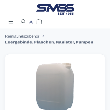
Zum Hauptinhalt springen
Warenkorb enthält 0 Positionen. Der G
Reinigungszubehör
Leergebinde, Flaschen, Kanister, Pumpen
Bildergalerie überspringen