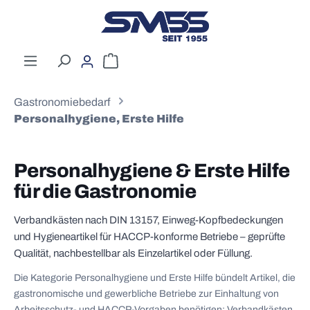
Zum Hauptinhalt springen
Warenkorb enthält 0 Positionen. Der G
Gastronomiebedarf
Personalhygiene, Erste Hilfe
Personalhygiene & Erste Hilfe
für die Gastronomie
Verbandkästen nach DIN 13157, Einweg-Kopfbedeckungen
und Hygieneartikel für HACCP-konforme Betriebe – geprüfte
Qualität, nachbestellbar als Einzelartikel oder Füllung.
Die Kategorie Personalhygiene und Erste Hilfe bündelt Artikel, die
gastronomische und gewerbliche Betriebe zur Einhaltung von
Arbeitsschutz- und HACCP-Vorgaben benötigen: Verbandkästen