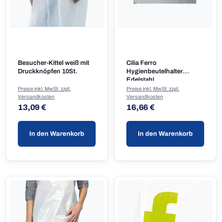
Besucher-Kittel weiß mit
Cilia Ferro
Druckknöpfen 10St.
Hygienbeutelhalter
Edelstahl
Preise inkl. MwSt. zzgl.
Preise inkl. MwSt. zzgl.
Versandkosten
Versandkosten
Regulärer Preis:
Regulärer Preis:
13,09 €
16,66 €
In den Warenkorb
In den Warenkorb