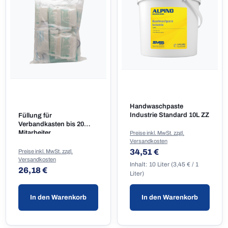
Handwaschpaste
Industrie Standard 10L ZZ
Füllung für
Verbandkasten bis 20
Mitarbeiter
Preise inkl. MwSt. zzgl.
Versandkosten
Regulärer Preis:
34,51 €
Preise inkl. MwSt. zzgl.
Versandkosten
Inhalt:
10 Liter
(3,45 € / 1
Regulärer Preis:
26,18 €
Liter)
In den Warenkorb
In den Warenkorb