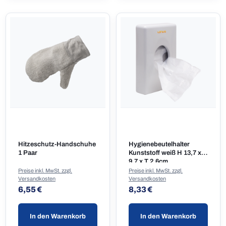
Hitzeschutz-Handschuhe
Hygienebeutelhalter
1 Paar
Kunststoff weiß H 13,7 x B
9,7 x T 2,6cm
Preise inkl. MwSt. zzgl.
Preise inkl. MwSt. zzgl.
Versandkosten
Versandkosten
Regulärer Preis:
Regulärer Preis:
6,55 €
8,33 €
In den Warenkorb
In den Warenkorb