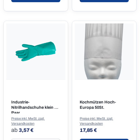
Industrie-
Kochmützen Hoch-
Nitrilhandschuhe klein 1
Europa 50St.
Paar
Preise inkl. MwSt. zzgl.
Preise inkl. MwSt. zzgl.
Versandkosten
Versandkosten
Regulärer Preis:
Regulärer Preis:
ab
3,57 €
17,85 €