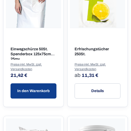
Einwegschürze 50St.
Erfrischungstücher
Spenderbox 125x75cm
250St.
25my
Preise inkl. MwSt. zzgl.
Preise inkl. MwSt. zzgl.
Versandkosten
Versandkosten
Regulärer Preis:
Regulärer Preis:
ab
21,42 €
11,31 €
In den Warenkorb
Details