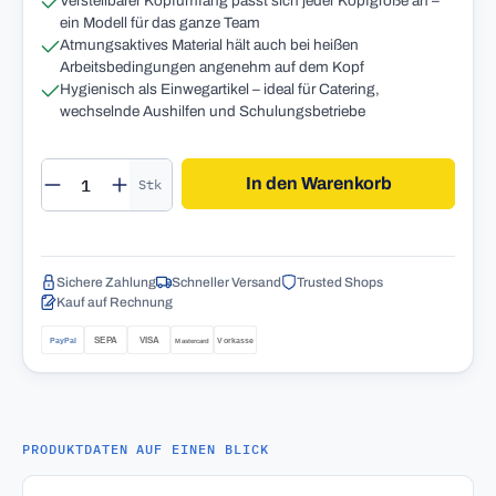
Verstellbarer Kopfumfang passt sich jeder Kopfgröße an –
ein Modell für das ganze Team
Atmungsaktives Material hält auch bei heißen
Arbeitsbedingungen angenehm auf dem Kopf
Hygienisch als Einwegartikel – ideal für Catering,
wechselnde Aushilfen und Schulungsbetriebe
Produkt Anzahl: Gib den gewünschten Wert 
In den Warenkorb
Stk
Sichere Zahlung
Schneller Versand
Trusted Shops
Kauf auf Rechnung
PRODUKTDATEN AUF EINEN BLICK