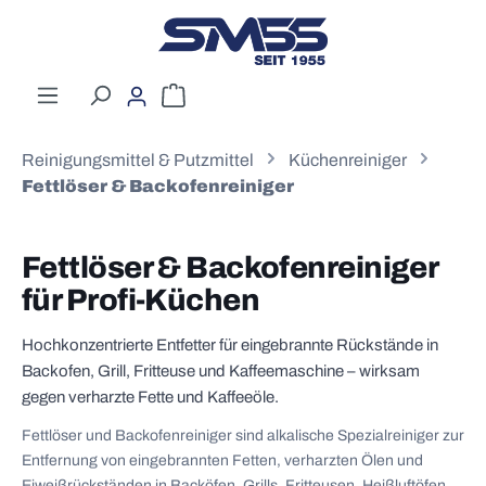
Zum Hauptinhalt springen
Warenkorb enthält 0 Positionen. Der G
Reinigungsmittel & Putzmittel
Küchenreiniger
Fettlöser & Backofenreiniger
Fettlöser & Backofenreiniger
für Profi-Küchen
Hochkonzentrierte Entfetter für eingebrannte Rückstände in
Backofen, Grill, Fritteuse und Kaffeemaschine – wirksam
gegen verharzte Fette und Kaffeeöle.
Fettlöser und Backofenreiniger sind alkalische Spezialreiniger zur
Entfernung von eingebrannten Fetten, verharzten Ölen und
Eiweißrückständen in Backöfen, Grills, Fritteusen, Heißluftöfen