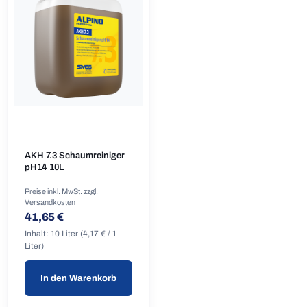
AKH 7.3 Schaumreiniger
pH14 10L
Preise inkl. MwSt. zzgl.
Versandkosten
Regulärer Preis:
41,65 €
Inhalt:
10 Liter
(4,17 € / 1
Liter)
In den Warenkorb