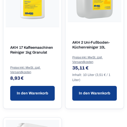
AKH 2 Uni-Fußboden-
Küchenreiniger 10L
AKH 17 Kaffeemaschinen
Reiniger 1kg Granulat
Preise inkl. MwSt. zzgl.
Versandkosten
Regulärer Preis:
35,11 €
Preise inkl. MwSt. zzgl.
Versandkosten
Inhalt:
10 Liter
(3,51 € / 1
Regulärer Preis:
8,93 €
Liter)
In den Warenkorb
In den Warenkorb