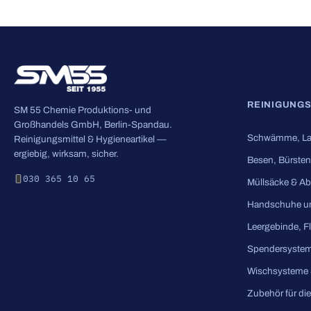
REINIGUNG
SM 55 Chemie Produktions- und
Großhandels GmbH, Berlin-Spandau.
Schwämme, La
Reinigungsmittel & Hygieneartikel —
ergiebig, wirksam, sicher.
Besen, Bürsten
030 365 10 65
Müllsäcke & Ab
Handschuhe u
Leergebinde, F
Spendersyste
Wischsysteme 
Zubehör für di