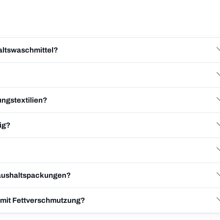
altswaschmittel?
ungstextilien?
ig?
Haushaltspackungen?
 mit Fettverschmutzung?