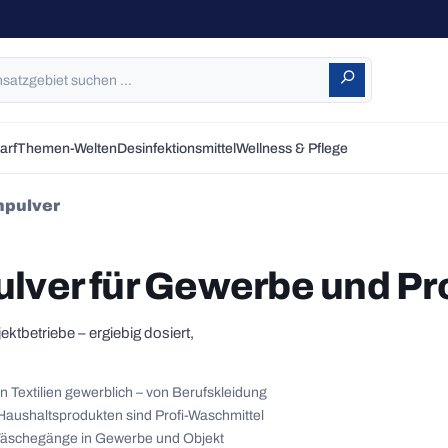
arf
Themen-Welten
Desinfektionsmittel
Wellness & Pflege
hpulver
ver für Gewerbe und Pro
tbetriebe – ergiebig dosiert,
n Textilien gewerblich – von Berufskleidung
Haushaltsprodukten sind Profi-Waschmittel
e Wäschegänge in Gewerbe und Objekt