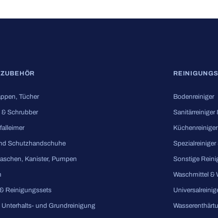
SZUBEHÖR
REINIGUNGS
ppen, Tücher
Bodenreiniger
 & Schrubber
Sanitärreiniger
falleimer
Küchenreiniger
nd Schutzhandschuhe
Spezialreiniger
laschen, Kanister, Pumpen
Sonstige Reini
m
Waschmittel &
& Reinigungssets
Universalreinig
e Unterhalts- und Grundreinigung
Wasserenthärt