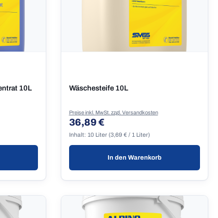
ntrat 10L
Wäschesteife 10L
Preise inkl. MwSt. zzgl. Versandkosten
36,89 €
Regulärer Preis:
Inhalt:
10 Liter
(3,69 € / 1 Liter)
In den Warenkorb