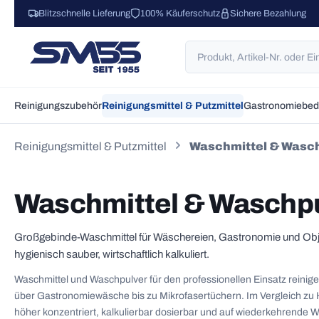
Blitzschnelle Lieferung
100% Käuferschutz
Sichere Bezahlung
 Hauptinhalt springen
Zur Suche springen
Zur Hauptnavigation springen
Reinigungszubehör
Reinigungsmittel & Putzmittel
Gastronomiebed
Reinigungsmittel & Putzmittel
Waschmittel & Wasc
Waschmittel & Waschpul
Großgebinde-Waschmittel für Wäschereien, Gastronomie und Objek
hygienisch sauber, wirtschaftlich kalkuliert.
Waschmittel und Waschpulver für den professionellen Einsatz reinige
über Gastronomiewäsche bis zu Mikrofasertüchern. Im Vergleich zu 
höher konzentriert, kalkulierbar dosierbar und auf wiederkehrend