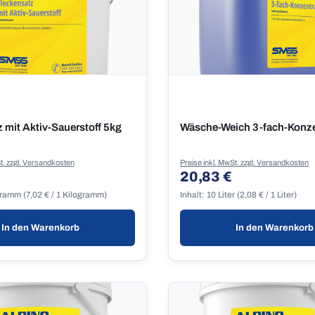
 mit Aktiv-Sauerstoff 5kg
Wäsche-Weich 3-fach-Konze
t. zzgl. Versandkosten
Preise inkl. MwSt. zzgl. Versandkosten
20,83 €
 Preis:
Regulärer Preis:
gramm
(7,02 € / 1 Kilogramm)
Inhalt:
10 Liter
(2,08 € / 1 Liter)
In den Warenkorb
In den Warenkorb