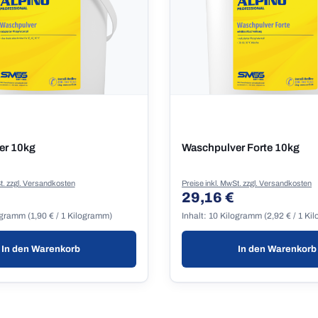
er 10kg
Waschpulver Forte 10kg
t. zzgl. Versandkosten
Preise inkl. MwSt. zzgl. Versandkosten
29,16 €
 Preis:
Regulärer Preis:
ogramm
(1,90 € / 1 Kilogramm)
Inhalt:
10 Kilogramm
(2,92 € / 1 K
In den Warenkorb
In den Warenkorb