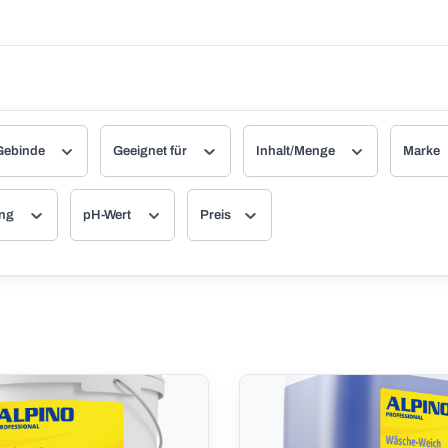
Gebinde
Geeignet für
Inhalt/Menge
Marke
ung
pH-Wert
Preis