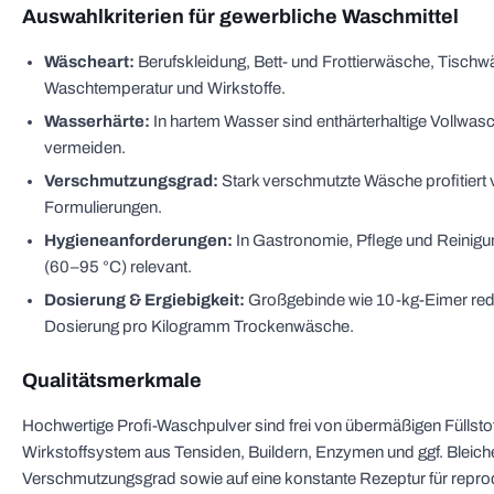
Auswahlkriterien für gewerbliche Waschmittel
Wäscheart:
Berufskleidung, Bett- und Frottierwäsche, Tischwä
Waschtemperatur und Wirkstoffe.
Wasserhärte:
In hartem Wasser sind enthärterhaltige Vollwa
vermeiden.
Verschmutzungsgrad:
Stark verschmutzte Wäsche profitiert 
Formulierungen.
Hygieneanforderungen:
In Gastronomie, Pflege und Reinigu
(60–95 °C) relevant.
Dosierung & Ergiebigkeit:
Großgebinde wie 10-kg-Eimer red
Dosierung pro Kilogramm Trockenwäsche.
Qualitätsmerkmale
Hochwertige Profi-Waschpulver sind frei von übermäßigen Füllstof
Wirkstoffsystem aus Tensiden, Buildern, Enzymen und ggf. Bleich
Verschmutzungsgrad sowie auf eine konstante Rezeptur für repr