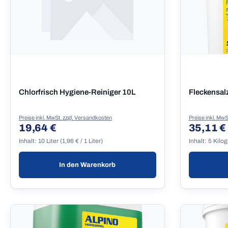
Chlorfrisch Hygiene-Reiniger 10L
Fleckensalz
Preise inkl. MwSt. zzgl. Versandkosten
Preise inkl. MwS
19,64 €
35,11 €
Regulärer Preis:
Regulärer
Inhalt:
10 Liter
(1,96 € / 1 Liter)
Inhalt:
5 Kilo
In den Warenkorb