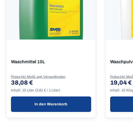
Waschmittel 10L
Waschpulv
Preise inkl. MwSt. zzgl. Versandkosten
Preise inkl. MwS
38,08 €
19,04 €
Regulärer Preis:
Regulärer
Inhalt:
10 Liter
(3,81 € / 1 Liter)
Inhalt:
10 Kil
In den Warenkorb