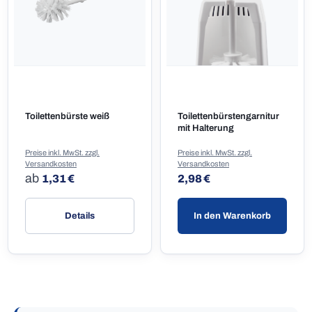
Toilettenbürste weiß
Toilettenbürstengarnitur
mit Halterung
Preise inkl. MwSt. zzgl.
Preise inkl. MwSt. zzgl.
Versandkosten
Versandkosten
Regulärer Preis:
Regulärer Preis:
ab
1,31 €
2,98 €
Details
In den Warenkorb