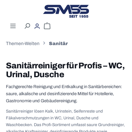
Zum Hauptinhalt springen
Warenkorb enthält 0 Positionen. Der G
Themen-Welten
Sanitär
Sanitärreiniger für Profis – WC,
Urinal, Dusche
Fachgerechte Reinigung und Entkalkung in Sanitärbereichen:
saure, alkalische und desinfizierende Mittel für Hotellerie,
Gastronomie und Gebäudereinigung.
Sanitärreiniger lösen Kalk, Urinstein, Seifenreste und
Fäkalverschmutzungen in WC, Urinal, Dusche und
Waschbecken. Das Profi-Sortiment umfasst saure Grundreiniger,
alkalische Kraftreiniger, desinfizierende Produkte sowie