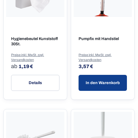
Hygienebeutel Kunststoff
Pumpfix mit Handstiel
30St.
Preise inkl. MwSt. zzgl.
Preise inkl. MwSt. zzgl.
Versandkosten
Versandkosten
Regulärer Preis:
Regulärer Preis:
ab
1,19 €
3,57 €
Details
In den Warenkorb