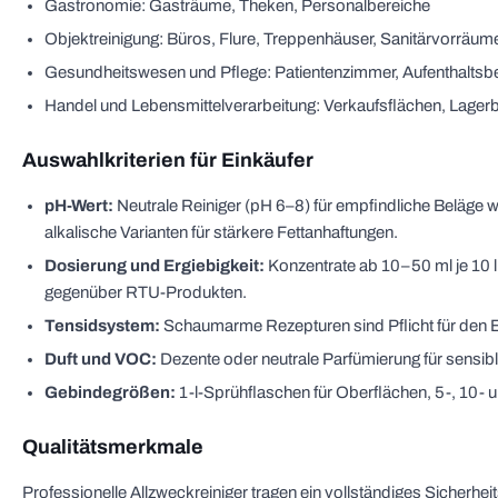
Gastronomie: Gasträume, Theken, Personalbereiche
Objektreinigung: Büros, Flure, Treppenhäuser, Sanitärvorräum
Gesundheitswesen und Pflege: Patientenzimmer, Aufenthaltsber
Handel und Lebensmittelverarbeitung: Verkaufsflächen, Lager
Auswahlkriterien für Einkäufer
pH-Wert:
Neutrale Reiniger (pH 6–8) für empfindliche Beläge w
alkalische Varianten für stärkere Fettanhaftungen.
Dosierung und Ergiebigkeit:
Konzentrate ab 10–50 ml je 10 
gegenüber RTU-Produkten.
Tensidsystem:
Schaumarme Rezepturen sind Pflicht für den 
Duft und VOC:
Dezente oder neutrale Parfümierung für sensib
Gebindegrößen:
1-l-Sprühflaschen für Oberflächen, 5-, 10- u
Qualitätsmerkmale
Professionelle Allzweckreiniger tragen ein vollständiges Sicherhe