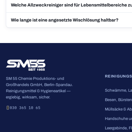
Welche Allzweckreiniger sind für Lebensmittelbereiche 
Wie lange ist eine angesetzte Wischlösung haltbar?
REINIGUNG
SM 55 Chemie Produktions- und
Großhandels GmbH, Berlin-Spandau.
Schwämme, La
Reinigungsmittel & Hygieneartikel —
ergiebig, wirksam, sicher.
Besen, Bürsten
030 365 10 65
Müllsäcke & Ab
Handschuhe u
Leergebinde, F