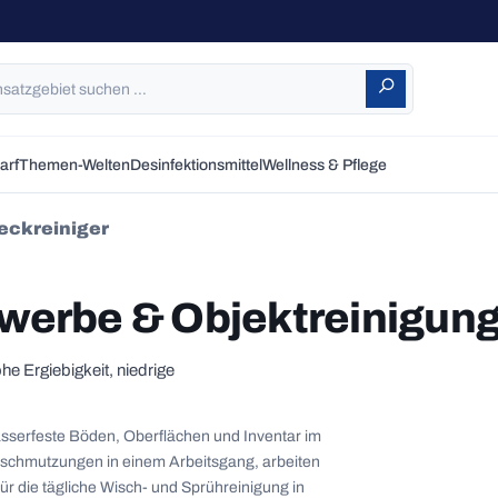
arf
Themen-Welten
Desinfektionsmittel
Wellness & Pflege
eckreiniger
ewerbe & Objektreinigun
e Ergiebigkeit, niedrige
wasserfeste Böden, Oberflächen und Inventar im
erschmutzungen in einem Arbeitsgang, arbeiten
für die tägliche Wisch- und Sprühreinigung in