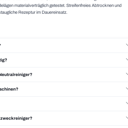
ägen materialverträglich getestet. Streifenfreies Abtrocknen und
staugliche Rezeptur im Dauereinsatz.
?
tig?
Neutralreiniger?
aschinen?
llzweckreiniger?