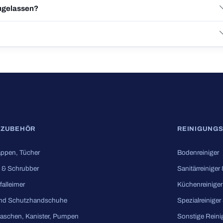
zugelassen?
SZUBEHÖR
REINIGUNGS
ppen, Tücher
Bodenreiniger
 & Schrubber
Sanitärreiniger
falleimer
Küchenreiniger
nd Schutzhandschuhe
Spezialreiniger
laschen, Kanister, Pumpen
Sonstige Reini