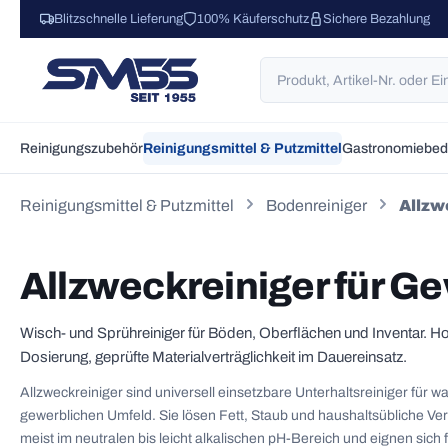
Blitzschnelle Lieferung
100% Käuferschutz
Sichere Bezahlung
 Hauptinhalt springen
Zur Suche springen
Zur Hauptnavigation springen
Reinigungszubehör
Reinigungsmittel & Putzmittel
Gastronomiebed
Reinigungsmittel & Putzmittel
Bodenreiniger
Allzw
Allzweckreiniger für G
Wisch- und Sprühreiniger für Böden, Oberflächen und Inventar. Hoh
Dosierung, geprüfte Materialverträglichkeit im Dauereinsatz.
Allzweckreiniger sind universell einsetzbare Unterhaltsreiniger für 
gewerblichen Umfeld. Sie lösen Fett, Staub und haushaltsübliche V
meist im neutralen bis leicht alkalischen pH-Bereich und eignen sich 