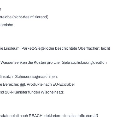
e
eiche (nicht-desinfizierend)
bereiche
ie Linoleum, Parkett-Siegel oder beschichtete Oberflächen; leicht
l Wasser senken die Kosten pro Liter Gebrauchslösung deutlich
Einsatz in Scheuersaugmaschinen.
le Bereiche; ggf. Produkte nach EU-Ecolabel.
nd 20-l-Kanister für den Wischeinsatz.
itsdatenblatt nach REACH, deklarieren Inhaltsstoffe gemäß