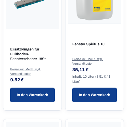
Fenster Spiritus 10L
Ersatzklingen für
Fußboden-
Fensterschaber 10St.
Preise inkl. MwSt. zzgl.
Versandkosten
Regulärer Preis:
35,11 €
Preise inkl. MwSt. zzgl.
Versandkosten
Inhalt:
10 Liter
(3,51 € / 1
Regulärer Preis:
9,52 €
Liter)
In den Warenkorb
In den Warenkorb