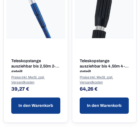
Teleskopstange
Teleskopstange
ausziehbar bis 2,50m 2-
ausziehbar bis 4,50m 4-
geteilt
geteilt
Preise inkl. MwSt. zzgl.
Preise inkl. MwSt. zzgl.
Versandkosten
Versandkosten
Regulärer Preis:
Regulärer Preis:
39,27 €
64,26 €
In den Warenkorb
In den Warenkorb