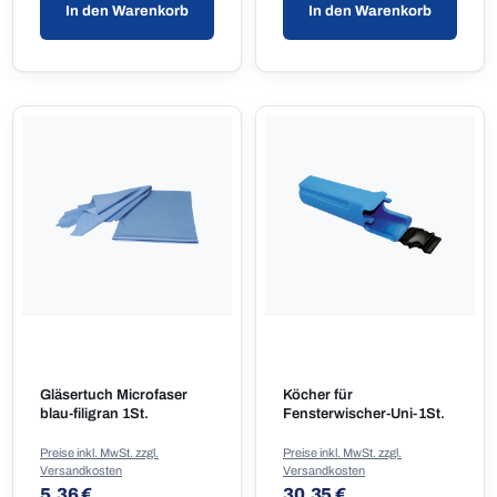
In den Warenkorb
In den Warenkorb
Gläsertuch Microfaser
Köcher für
blau-filigran 1St.
Fensterwischer-Uni-1St.
Preise inkl. MwSt. zzgl.
Preise inkl. MwSt. zzgl.
Versandkosten
Versandkosten
Regulärer Preis:
Regulärer Preis:
5,36 €
30,35 €