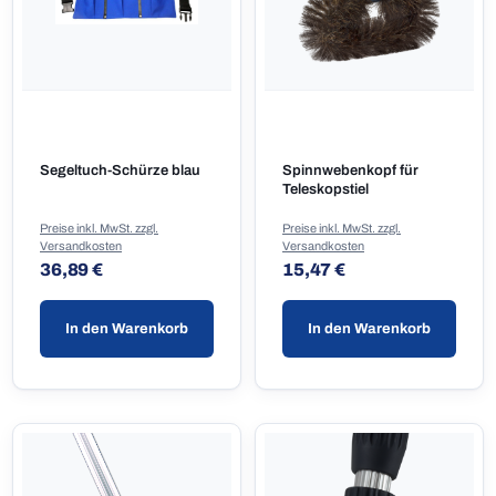
Segeltuch-Schürze blau
Spinnwebenkopf für
Teleskopstiel
Preise inkl. MwSt. zzgl.
Preise inkl. MwSt. zzgl.
Versandkosten
Versandkosten
Regulärer Preis:
Regulärer Preis:
36,89 €
15,47 €
In den Warenkorb
In den Warenkorb