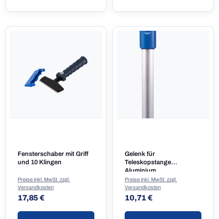
Fensterschaber mit Griff
Gelenk für
und 10 Klingen
Teleskopstange
Aluminium
Preise inkl. MwSt. zzgl.
Preise inkl. MwSt. zzgl.
Versandkosten
Versandkosten
Regulärer Preis:
Regulärer Preis:
17,85 €
10,71 €