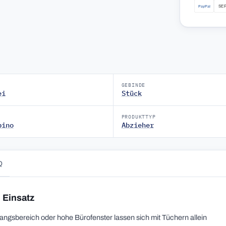
GEBINDE
ei
Stück
PRODUKTTYP
pino
Abzieher
Q
 Einsatz
gsbereich oder hohe Bürofenster lassen sich mit Tüchern allein