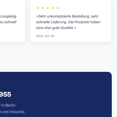
★
★
★
★
★
 Langlebig
«Sehr unkomplizierte Bestellung, sehr
so schnell!
schnelle Lieferung. Die Produkte haben
eine sher gute Qualität.»
2026-03-05
1955
in Berlin-
 und Industrie.