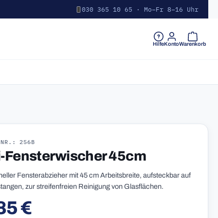
030 365 10 65 · Mo–Fr 8–16 Uhr
Warenkorb 
Hilfe
Konto
Warenkorb
-NR.: 256B
i-Fensterwischer 45cm
neller Fensterabzieher mit 45 cm Arbeitsbreite, aufsteckbar auf
tangen, zur streifenfreien Reinigung von Glasflächen.
85 €
r Preis: