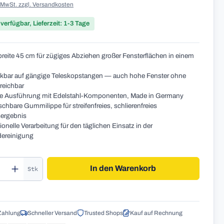
. MwSt. zzgl. Versandkosten
 verfügbar, Lieferzeit: 1-3 Tage
breite 45 cm für zügiges Abziehen großer Fensterflächen in einem
kbar auf gängige Teleskopstangen — auch hohe Fenster ohne
rreichbar
e Ausführung mit Edelstahl-Komponenten, Made in Germany
chbare Gummilippe für streifenfreies, schlierenfreies
ergebnis
ionelle Verarbeitung für den täglichen Einsatz in der
ereinigung
kt Anzahl: Gib den gewünschten Wert ein o
In den Warenkorb
Stk
Zahlung
Schneller Versand
Trusted Shops
Kauf auf Rechnung