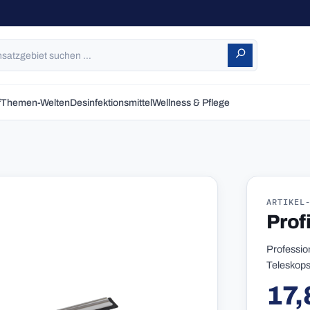
f
Themen-Welten
Desinfektionsmittel
Wellness & Pflege
ARTIKEL
Prof
Professio
Teleskops
17,
Reguläre