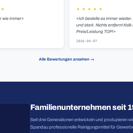
★
★
★
★
★
★
er wie immer»
«Ich bestelle es immer wieder.
und stark. Nichts entfernt Kalk 
Preis/Leistung TOP!»
2026-04-07
Alle Bewertungen ansehen →
Familienunternehmen seit 
Seit drei Generationen entwickeln und produzieren wir 
Spandau professionelle Reinigungsmittel für Gewerbe