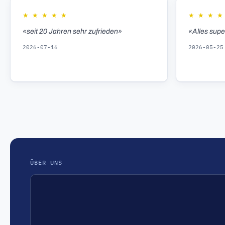
★
★
★
★
★
★
★
★
★
«seit 20 Jahren sehr zufrieden»
«Alles sup
2026-07-16
2026-05-25
ÜBER UNS