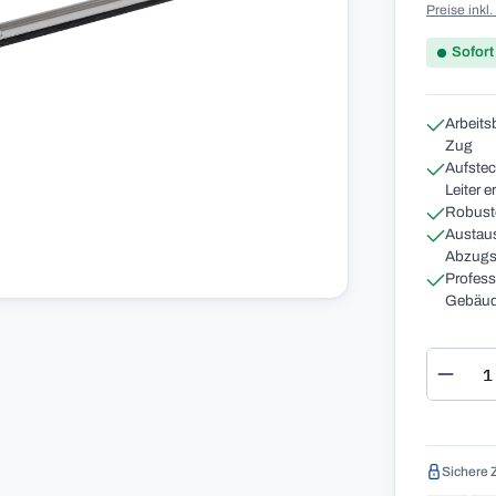
Preise inkl
Sofort
Arbeits
Zug
Aufstec
Leiter e
Robust
Austaus
Abzugs
Profess
Gebäud
Produ
Sichere 