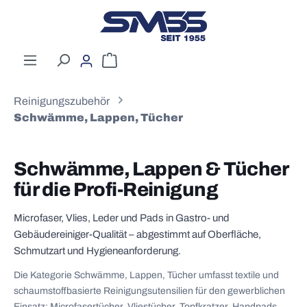
Zum Hauptinhalt springen
Warenkorb enthält 0 Positionen. Der G
Reinigungszubehör
Schwämme, Lappen, Tücher
Schwämme, Lappen & Tücher
für die Profi-Reinigung
Microfaser, Vlies, Leder und Pads in Gastro- und
Gebäudereiniger-Qualität – abgestimmt auf Oberfläche,
Schmutzart und Hygieneanforderung.
Die Kategorie Schwämme, Lappen, Tücher umfasst textile und
schaumstoffbasierte Reinigungsutensilien für den gewerblichen
Einsatz: Microfasertücher, Vliestücher, Topfkratzer, Handpads,