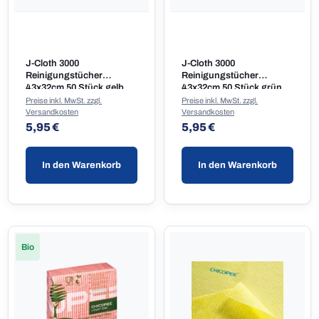
J-Cloth 3000
J-Cloth 3000
Reinigungstücher
Reinigungstücher
43x32cm 50 Stück gelb
43x32cm 50 Stück grün
Preise inkl. MwSt. zzgl.
Preise inkl. MwSt. zzgl.
Versandkosten
Versandkosten
Regulärer Preis:
Regulärer Preis:
5,95 €
5,95 €
In den Warenkorb
In den Warenkorb
Bio