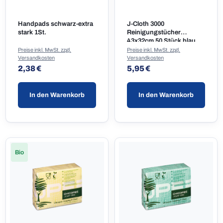
Handpads schwarz-extra
J-Cloth 3000
stark 1St.
Reinigungstücher
43x32cm 50 Stück blau
Preise inkl. MwSt. zzgl.
Preise inkl. MwSt. zzgl.
Versandkosten
Versandkosten
Regulärer Preis:
Regulärer Preis:
2,38 €
5,95 €
In den Warenkorb
In den Warenkorb
Bio