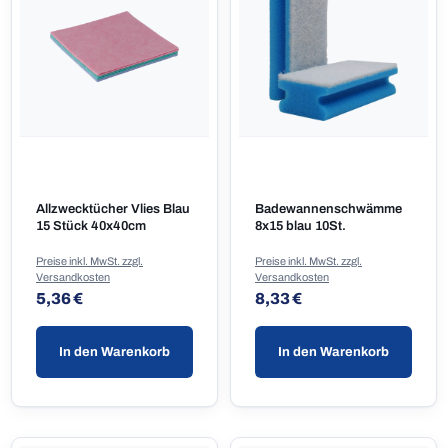
Allzwecktücher Vlies Blau
Badewannenschwämme
15 Stück 40x40cm
8x15 blau 10St.
Preise inkl. MwSt. zzgl.
Preise inkl. MwSt. zzgl.
Versandkosten
Versandkosten
Regulärer Preis:
Regulärer Preis:
5,36 €
8,33 €
In den Warenkorb
In den Warenkorb