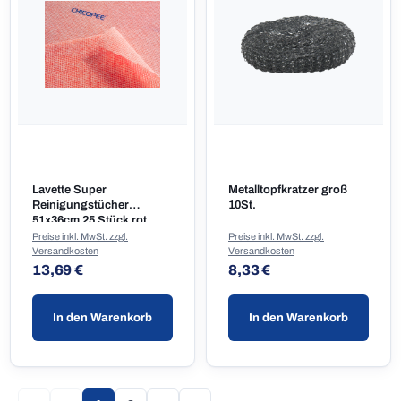
Lavette Super
Metalltopfkratzer groß
Reinigungstücher
10St.
51x36cm 25 Stück rot
Preise inkl. MwSt. zzgl.
Preise inkl. MwSt. zzgl.
Versandkosten
Versandkosten
Regulärer Preis:
Regulärer Preis:
13,69 €
8,33 €
In den Warenkorb
In den Warenkorb