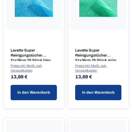
Lavette Super
Lavette Super
Reinigungstücher
Reinigungstücher
51x36cm 25 Stück blau
51x36cm 25 Stück grün
Preise inkl. MwSt. zzgl.
Preise inkl. MwSt. zzgl.
Versandkosten
Versandkosten
Regulärer Preis:
Regulärer Preis:
13,69 €
13,69 €
In den Warenkorb
In den Warenkorb