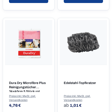
Dura Dry Microfibre Plus
Edelstahl-Topfkratzer
Reinigungstücher
34x40cm 5 Stück rot
Preise inkl. MwSt. zzgl.
Preise inkl. MwSt. zzgl.
Versandkosten
Versandkosten
Regulärer Preis:
Regulärer Preis:
ab
4,76 €
1,01 €