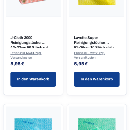
J-Cloth 3000
Lavette Super
Reinigungstücher
Reinigungstücher
43x32cm 50 Stück rot
51x36cm 10 Stück gelb
Preise inkl. MwSt. zzgl.
Preise inkl. MwSt. zzgl.
Versandkosten
Versandkosten
Regulärer Preis:
Regulärer Preis:
5,95 €
5,95 €
In den Warenkorb
In den Warenkorb