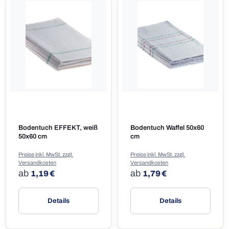
Bodentuch EFFEKT, weiß
Bodentuch Waffel 50x60
50x60 cm
cm
Preise inkl. MwSt. zzgl.
Preise inkl. MwSt. zzgl.
Versandkosten
Versandkosten
Regulärer Preis:
Regulärer Preis:
ab
ab
1,19 €
1,79 €
Details
Details