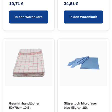
Regulärer Preis:
Regulärer Preis:
10,71 €
34,51 €
In den Warenkorb
In den Warenkorb
Geschirrhandtücher
Gläsertuch Microfaser
50x70cm 10 St.
blau-filigran 1St.