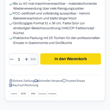
Bis zu 40-mal maschinenwaschbar – materialschonende
Wiederverwendung über viele Reinigungszyklen
FCC-zertifiziert und vollständig ausspülbar – hemmt
Bakterienwachstum und bleibt länger frisch
Großzügiges Format 51 x 36 cm, Farbe Grün zur
eindeutigen Bereichszuordnung (HACCP-Farbkonzept
Küche)
Praktische Packung mit 25 Tüchern für den professionellen
Einsatz in Gastronomie und Großküche
Produkt Anzahl: Gib den gewünschten Wert 
In den Warenkorb
Stk
Sichere Zahlung
Schneller Versand
Trusted Shops
Kauf auf Rechnung