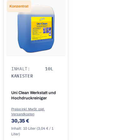
Konzentrat
10L
INHALT:
KANISTER
Uni Clean Werkstatt und
Hochdruckreiniger
Preise inkl. MwSt. zzgl.
Versandkosten
Regulärer Preis:
30,35 €
Inhalt:
10 Liter
(3,04 € / 1
Liter)