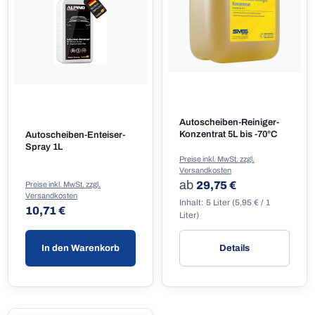
Autoscheiben-Reiniger-
Konzentrat 5L bis -70°C
Autoscheiben-Enteiser-
Spray 1L
Preise inkl. MwSt. zzgl.
Versandkosten
Regulärer Preis:
ab
29,75 €
Preise inkl. MwSt. zzgl.
Versandkosten
Inhalt:
5 Liter
(5,95 € / 1
Regulärer Preis:
10,71 €
Liter)
In den Warenkorb
Details