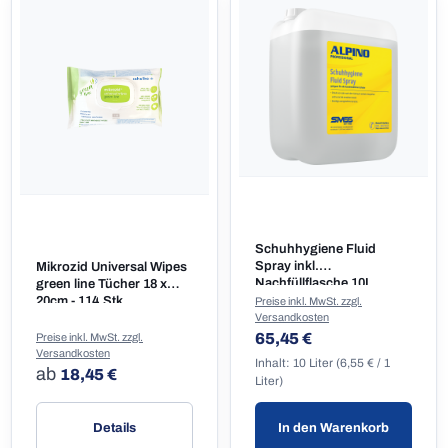
Schuhhygiene Fluid
Spray inkl.
Mikrozid Universal Wipes
Nachfüllflasche 10L
green line Tücher 18 x
20cm - 114 Stk.
Preise inkl. MwSt. zzgl.
Versandkosten
Regulärer Preis:
65,45 €
Preise inkl. MwSt. zzgl.
Versandkosten
Inhalt:
10 Liter
(6,55 € / 1
Regulärer Preis:
ab
18,45 €
Liter)
Details
In den Warenkorb