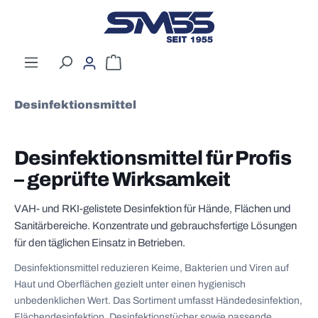
Zum Hauptinhalt springen
Warenkorb enthält 0 Positionen. Der G
Desinfektionsmittel
Desinfektionsmittel für Profis
– geprüfte Wirksamkeit
VAH- und RKI-gelistete Desinfektion für Hände, Flächen und
Sanitärbereiche. Konzentrate und gebrauchsfertige Lösungen
für den täglichen Einsatz in Betrieben.
Desinfektionsmittel reduzieren Keime, Bakterien und Viren auf
Haut und Oberflächen gezielt unter einen hygienisch
unbedenklichen Wert. Das Sortiment umfasst Händedesinfektion,
Flächendesinfektion, Desinfektionstücher sowie passende