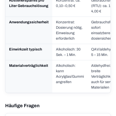
Kostenersparnis pro
Konzentrat: ca.
Gebrauchsferti
Liter Gebrauchslösung
0,10–0,50 €
(RTU): ca. 1,50
4,00 €
Anwendungssicherheit
Konzentrat:
Gebrauchsferti
Dosierung nötig,
sofort
Einweisung
einsatzbereit,
erforderlich
dosiersicher
Einwirkzeit typisch
Alkoholisch: 30
QAV/aldehydfre
Sek. – 1 Min.
5 – 15 Min.
Materialverträglichkeit
Alkoholisch:
Aldehydfrei:
kann
breite
Acrylglas/Gummi
Verträglichkeit,
angreifen
auch für sensib
Materialien
Häufige Fragen