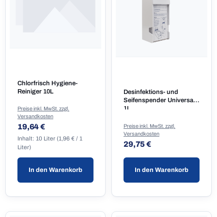
Chlorfrisch Hygiene-
Reiniger 10L
Desinfektions- und
Seifenspender Universal
1L
Preise inkl. MwSt. zzgl.
Versandkosten
Regulärer Preis:
19,64 €
Preise inkl. MwSt. zzgl.
Versandkosten
Inhalt:
10 Liter
(1,96 € / 1
Regulärer Preis:
29,75 €
Liter)
In den Warenkorb
In den Warenkorb