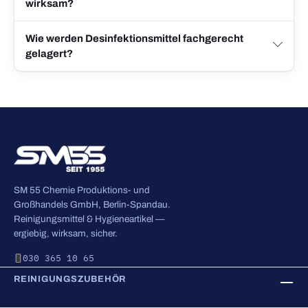
wirksam?
Wie werden Desinfektionsmittel fachgerecht
gelagert?
SM 55 Chemie Produktions- und
Großhandels GmbH, Berlin-Spandau.
Reinigungsmittel & Hygieneartikel —
ergiebig, wirksam, sicher.
030 365 10 65
REINIGUNGSZUBEHÖR