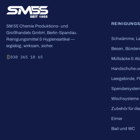
REINIGUNG
SM 55 Chemie Produktions- und
Großhandels GmbH, Berlin-Spandau.
Schwämme, La
Reinigungsmittel & Hygieneartikel —
ergiebig, wirksam, sicher.
Besen, Bürsten
030 365 10 65
Müllsäcke & Ab
Handschuhe u
Leergebinde, F
Spendersyste
Wischsysteme 
Zubehör für di
Eimer
Bad und WC