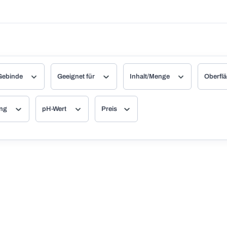
Gebinde
Geeignet für
Inhalt/Menge
Oberflä
ung
pH-Wert
Preis