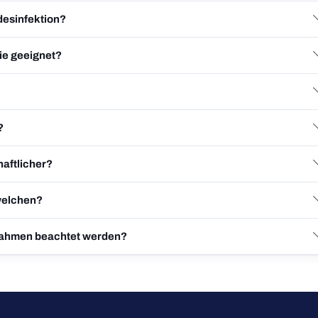
desinfektion?
ie geeignet?
?
aftlicher?
welchen?
nahmen beachtet werden?