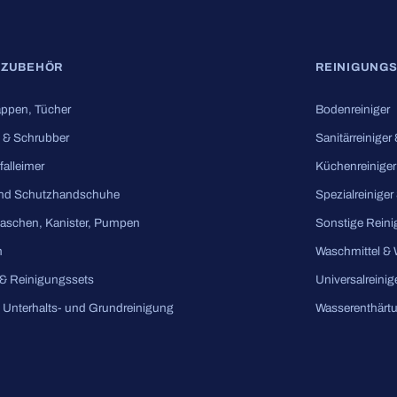
SZUBEHÖR
REINIGUNGS
ppen, Tücher
Bodenreiniger
 & Schrubber
Sanitärreiniger
falleimer
Küchenreiniger
nd Schutzhandschuhe
Spezialreiniger
laschen, Kanister, Pumpen
Sonstige Reini
m
Waschmittel &
& Reinigungssets
Universalreinig
e Unterhalts- und Grundreinigung
Wasserenthärt