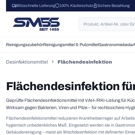
Blitzschnelle Lieferung
100% Käuferschutz
Sichere Bezahlung
 Hauptinhalt springen
Zur Suche springen
Zur Hauptnavigation springen
Reinigungszubehör
Reinigungsmittel & Putzmittel
Gastronomiebedar
Desinfektionsmittel
Flächendesinfektion
Flächendesinfektion f
Geprüfte Flächendesinfektionsmittel mit VAH-/RKI-Listung für Küc
Wirksam gegen Bakterien, Viren und Pilze – für rechtssichere Hygi
Flächendesinfektionsmittel reduzieren Krankheitserreger auf Arbeits-
hygienisch unbedenkliches Maß. Eingesetzt werden sie in Gastronom
Gebäudereinigung – meist als Wischdesinfektion mit definierter Einwir