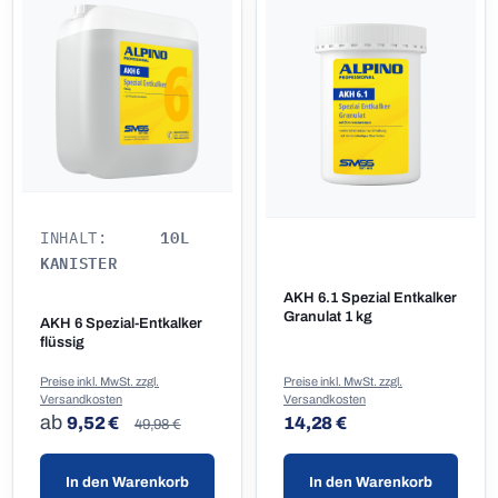
10L
INHALT:
KANISTER
AKH 6.1 Spezial Entkalker
Granulat 1 kg
AKH 6 Spezial-Entkalker
flüssig
Preise inkl. MwSt. zzgl.
Preise inkl. MwSt. zzgl.
Versandkosten
Versandkosten
Regulärer Preis:
Regulärer Preis:
Regulärer Preis:
ab
9,52 €
14,28 €
49,98 €
In den Warenkorb
In den Warenkorb