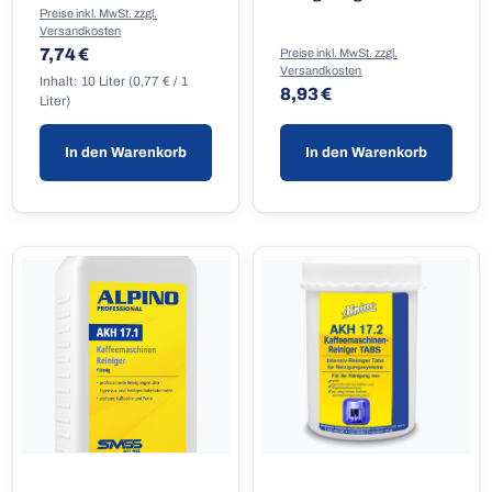
Preise inkl. MwSt. zzgl.
Versandkosten
Regulärer Preis:
7,74 €
Preise inkl. MwSt. zzgl.
Versandkosten
Inhalt:
10 Liter
(0,77 € / 1
Regulärer Preis:
8,93 €
Liter)
In den Warenkorb
In den Warenkorb