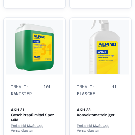
10L
1L
INHALT:
INHALT:
KANISTER
FLASCHE
AKH 31
AKH 33
Geschirrspülmittel Spezial
Konvektomatreiniger
Mild
Preise inkl. MwSt. zzgl.
Preise inkl. MwSt. zzgl.
Versandkosten
Versandkosten