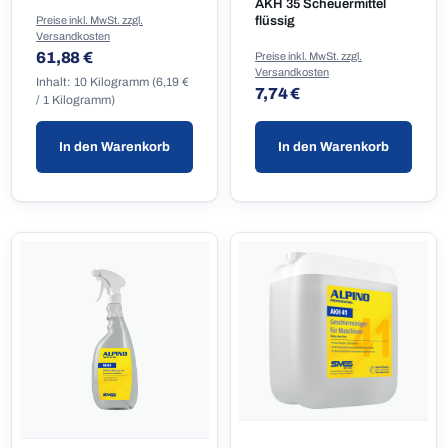
AKH 35 Scheuermittel
Preise inkl. MwSt. zzgl.
flüssig
Versandkosten
Regulärer Preis:
61,88 €
Preise inkl. MwSt. zzgl.
Versandkosten
Inhalt:
10 Kilogramm
(6,19 €
Regulärer Preis:
7,74 €
/ 1 Kilogramm)
In den Warenkorb
In den Warenkorb