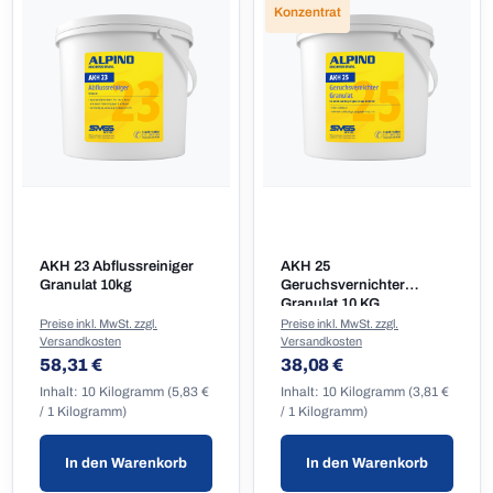
Konzentrat
AKH 23 Abflussreiniger
AKH 25
Granulat 10kg
Geruchsvernichter
Granulat 10 KG
Preise inkl. MwSt. zzgl.
Preise inkl. MwSt. zzgl.
Versandkosten
Versandkosten
Regulärer Preis:
Regulärer Preis:
58,31 €
38,08 €
Inhalt:
10 Kilogramm
(5,83 €
Inhalt:
10 Kilogramm
(3,81 €
/ 1 Kilogramm)
/ 1 Kilogramm)
In den Warenkorb
In den Warenkorb