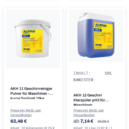
10L
INHALT:
KANISTER
AKH 11 Geschirrreiniger
Pulver für Maschinen -
AKH 12 Geschirr
kurze Spülzeit 10kg
Klarspüler pH3 für
Maschinen
Preise inkl. MwSt. zzgl.
Preise inkl. MwSt. zzgl.
Versandkosten
Versandkosten
Regulärer Preis:
Regulärer Preis:
Regulärer Preis:
ab
62,48 €
7,14 €
38,68 €
Inhalt:
10 Kilogramm
(6,25 €
Inhalt:
10 Liter
(3,87 € / 1