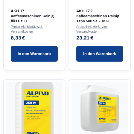
AKH 17.1
AKH 17.2
Kaffeemaschinen Reiniger
Kaffeemaschinen Reiniger
flüssig 1L
Tabs 500 St. - 1KG
Preise inkl. MwSt. zzgl.
Preise inkl. MwSt. zzgl.
Versandkosten
Versandkosten
Regulärer Preis:
Regulärer Preis:
8,33 €
23,21 €
In den Warenkorb
In den Warenkorb