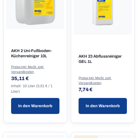
AKH 2 Uni-Fußboden-
Küchenreiniger 10L
AKH 23 Abflussreiniger
GEL 1L
Preise inkl. MwSt. zzgl.
Versandkosten
Regulärer Preis:
35,11 €
Preise inkl. MwSt. zzgl.
Versandkosten
Inhalt:
10 Liter
(3,51 € / 1
Regulärer Preis:
7,74 €
Liter)
In den Warenkorb
In den Warenkorb