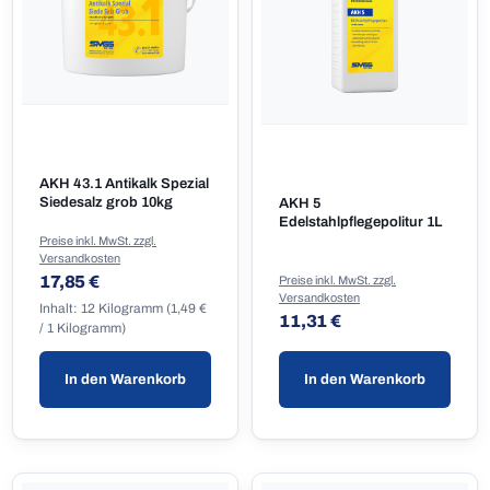
AKH 43.1 Antikalk Spezial
Siedesalz grob 10kg
AKH 5
Edelstahlpflegepolitur 1L
Preise inkl. MwSt. zzgl.
Versandkosten
Regulärer Preis:
17,85 €
Preise inkl. MwSt. zzgl.
Versandkosten
Inhalt:
12 Kilogramm
(1,49 €
Regulärer Preis:
11,31 €
/ 1 Kilogramm)
In den Warenkorb
In den Warenkorb