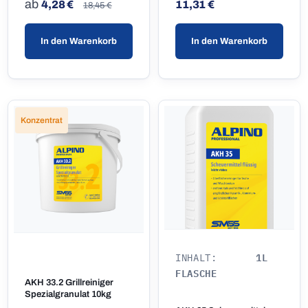
Regulärer Preis:
Regulärer Preis:
Regulärer Preis:
ab
4,28 €
11,31 €
18,45 €
In den Warenkorb
In den Warenkorb
Konzentrat
1L
INHALT:
FLASCHE
AKH 33.2 Grillreiniger
Spezialgranulat 10kg