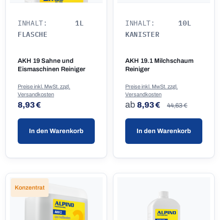
1L
10L
INHALT:
INHALT:
FLASCHE
KANISTER
AKH 19 Sahne und
AKH 19.1 Milchschaum
Eismaschinen Reiniger
Reiniger
Preise inkl. MwSt. zzgl.
Preise inkl. MwSt. zzgl.
Versandkosten
Versandkosten
Regulärer Preis:
Regulärer Preis:
Regulärer Preis:
ab
8,93 €
8,93 €
44,63 €
In den Warenkorb
In den Warenkorb
Konzentrat