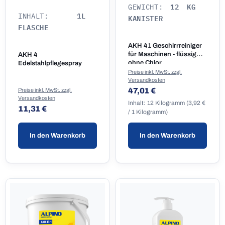
12 KG
GEWICHT:
1L
INHALT:
KANISTER
FLASCHE
AKH 41 Geschirrreiniger
für Maschinen - flüssig
AKH 4
ohne Chlor
Edelstahlpflegespray
Preise inkl. MwSt. zzgl.
Versandkosten
Regulärer Preis:
47,01 €
Preise inkl. MwSt. zzgl.
Versandkosten
Inhalt:
12 Kilogramm
(3,92 €
Regulärer Preis:
11,31 €
/ 1 Kilogramm)
In den Warenkorb
In den Warenkorb