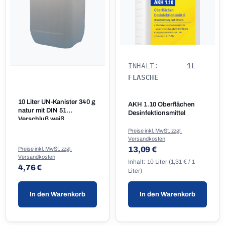
1L
INHALT:
FLASCHE
10 Liter UN-Kanister 340 g
AKH 1.10 Oberflächen
natur mit DIN 51
Desinfektionsmittel
Verschluß weiß
Preise inkl. MwSt. zzgl.
Versandkosten
Regulärer Preis:
13,09 €
Preise inkl. MwSt. zzgl.
Versandkosten
Inhalt:
10 Liter
(1,31 € / 1
Regulärer Preis:
4,76 €
Liter)
In den Warenkorb
In den Warenkorb