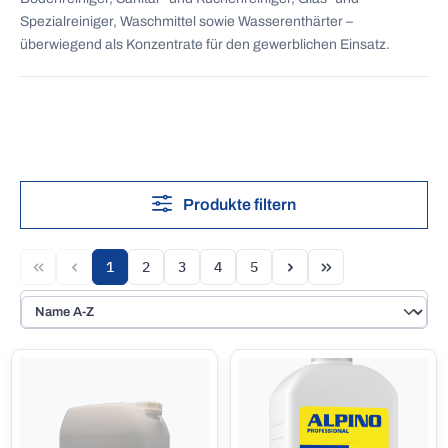
Spezialreiniger, Waschmittel sowie Wasserenthärter –
überwiegend als Konzentrate für den gewerblichen Einsatz.
Produkte filtern
1
2
3
4
5
Seite
Seite
Seite
Seite
Seite