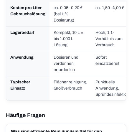
Kosten pro Liter
ca. 0,05–0,20 €
ca. 1,50–4,00 €
Gebrauchslösung
(bei 1 %
Dosierung)
Lagerbedarf
Kompakt, 10 L =
Hoch, 1:1-
bis 1.000 L
Verhältnis zum
Lösung
Verbrauch
Anwendung
Dosieren und
Sofort
verdünnen
einsatzbereit
erforderlich
Typischer
Flächenreinigung,
Punktuelle
Einsatz
Großverbrauch
Anwendung,
Sprühdesinfektion
Häufige Fragen
Was sind effiziente Reinigungsmittel für den