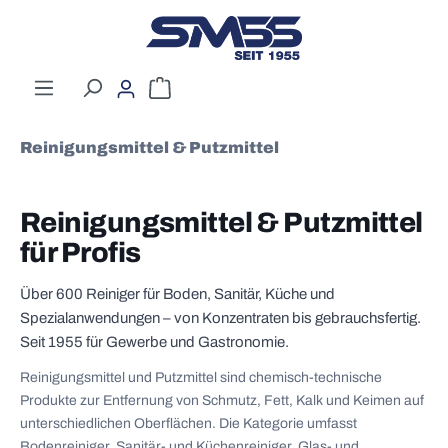
Zum Hauptinhalt springen
Warenkorb enthält 0 Positionen. Der G
Reinigungsmittel & Putzmittel
Reinigungsmittel & Putzmittel
für Profis
Über 600 Reiniger für Boden, Sanitär, Küche und
Spezialanwendungen – von Konzentraten bis gebrauchsfertig.
Seit 1955 für Gewerbe und Gastronomie.
Reinigungsmittel und Putzmittel sind chemisch-technische
Produkte zur Entfernung von Schmutz, Fett, Kalk und Keimen auf
unterschiedlichen Oberflächen. Die Kategorie umfasst
Bodenreiniger, Sanitär- und Küchenreiniger, Glas- und