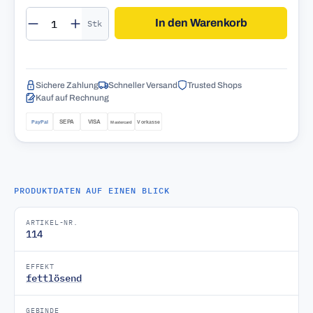
Produkt Anzahl: Gib den gewünschten Wert 
In den Warenkorb
Stk
Sichere Zahlung
Schneller Versand
Trusted Shops
Kauf auf Rechnung
PRODUKTDATEN AUF EINEN BLICK
ARTIKEL-NR.
114
EFFEKT
fettlösend
GEBINDE