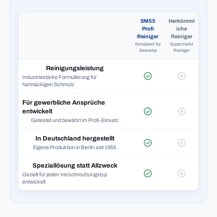
SM55
Herkömml
Profi
iche
Reiniger
Reiniger
Konzipiert für
Supermarkt
Gewerbe
Reiniger
Reinigungsleistung
Industriestärke Formulierung für
hartnäckigen Schmutz
Für gewerbliche Ansprüche
entwickelt
Getestet und bewährt im Profi-Einsatz
In Deutschland hergestellt
Eigene Produktion in Berlin seit 1955
Speziallösung statt Allzweck
Gezielt für jeden Verschmutzungstyp
entwickelt