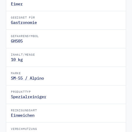
Eimer
GEEIGNET FÜR
Gastronomie
GEFAHRENSYMBOL
GHS05
INHALT/MENGE
10 kg
MARKE
SM-55 / Alpino
PRODUKTTYP
Spezialreiniger
REINIGUNGSART
Einweichen
VERSCHMUTZUNG