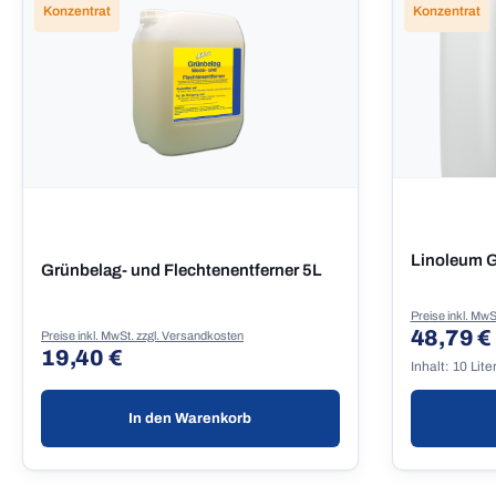
Konzentrat
Konzentrat
Linoleum G
Grünbelag- und Flechtenentferner 5L
Preise inkl. MwS
48,79 €
Regulärer
Preise inkl. MwSt. zzgl. Versandkosten
19,40 €
Regulärer Preis:
Inhalt:
10 Lite
In den Warenkorb