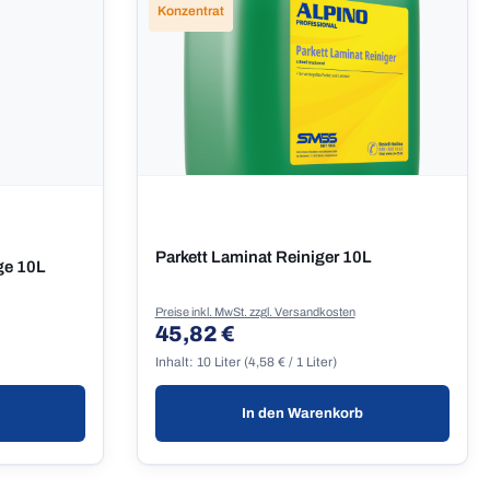
Konzentrat
Parkett Laminat Reiniger 10L
ge 10L
Preise inkl. MwSt. zzgl. Versandkosten
45,82 €
Regulärer Preis:
Inhalt:
10 Liter
(4,58 € / 1 Liter)
In den Warenkorb