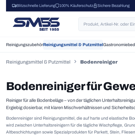
Blitzschnelle Lieferung
100% Käuferschutz
Sichere Bezahlung
 Hauptinhalt springen
Zur Suche springen
Zur Hauptnavigation springen
Reinigungszubehör
Reinigungsmittel & Putzmittel
Gastronomiebed
Reinigungsmittel & Putzmittel
Bodenreiniger
Bodenreiniger für Gew
Reiniger für alle Bodenbeläge – von der täglichen Unterhaltsreinig
Ergiebig dosierbar, mit klaren Mischverhältnissen und Sicherheits
Bodenreiniger sind Reinigungsmittel, die auf harte und elastische 
wird zwischen Unterhaltsreinigern für die tägliche Wischpflege, Grun
Altbeschichtungen sowie Spezialprodukten für Parkett, Stein, Fliesen