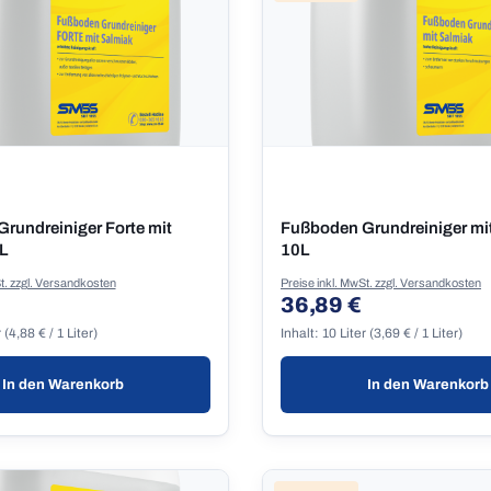
rundreiniger Forte mit
Fußboden Grundreiniger mi
L
10L
t. zzgl. Versandkosten
Preise inkl. MwSt. zzgl. Versandkosten
36,89 €
 Preis:
Regulärer Preis:
r
(4,88 € / 1 Liter)
Inhalt:
10 Liter
(3,69 € / 1 Liter)
In den Warenkorb
In den Warenkorb