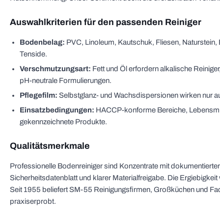
Auswahlkriterien für den passenden Reiniger
Bodenbelag:
PVC, Linoleum, Kautschuk, Fliesen, Naturstein, 
Tenside.
Verschmutzungsart:
Fett und Öl erfordern alkalische Reinige
pH-neutrale Formulierungen.
Pflegefilm:
Selbstglanz- und Wachsdispersionen wirken nur au
Einsatzbedingungen:
HACCP-konforme Bereiche, Lebensmitt
gekennzeichnete Produkte.
Qualitätsmerkmale
Professionelle Bodenreiniger sind Konzentrate mit dokumentierte
Sicherheitsdatenblatt und klarer Materialfreigabe. Die Ergiebigkei
Seit 1955 beliefert SM-55 Reinigungsfirmen, Großküchen und Faci
praxiserprobt.