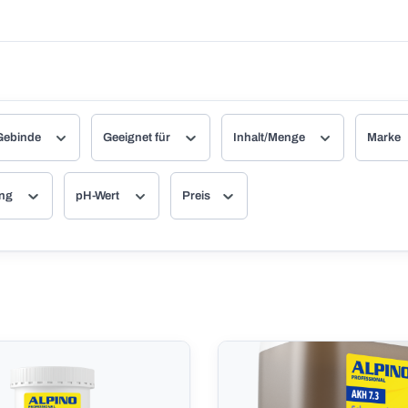
Gebinde
Geeignet für
Inhalt/Menge
Marke
ung
pH-Wert
Preis