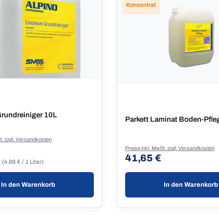
Konzentrat
rundreiniger 10L
Parkett Laminat Boden-Pfle
t. zzgl. Versandkosten
 Preis:
Preise inkl. MwSt. zzgl. Versandkosten
41,65 €
Regulärer Preis:
r
(4,88 € / 1 Liter)
In den Warenkorb
In den Warenkorb