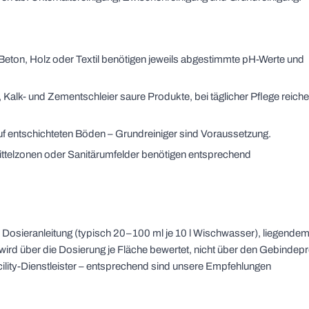
Beton, Holz oder Textil benötigen jeweils abgestimmte pH-Werte und
r, Kalk- und Zementschleier saure Produkte, bei täglicher Pflege reich
f entschichteten Böden – Grundreiniger sind Voraussetzung.
elzonen oder Sanitärumfelder benötigen entsprechend
r Dosieranleitung (typisch 20–100 ml je 10 l Wischwasser), liegende
t wird über die Dosierung je Fläche bewertet, nicht über den Gebindepr
lity-Dienstleister – entsprechend sind unsere Empfehlungen