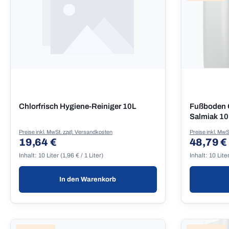
Chlorfrisch Hygiene-Reiniger 10L
Fußboden G
Salmiak 10
Preise inkl. MwSt. zzgl. Versandkosten
Preise inkl. MwS
19,64 €
48,79 €
Regulärer Preis:
Regulärer
Inhalt:
10 Liter
(1,96 € / 1 Liter)
Inhalt:
10 Lite
In den Warenkorb