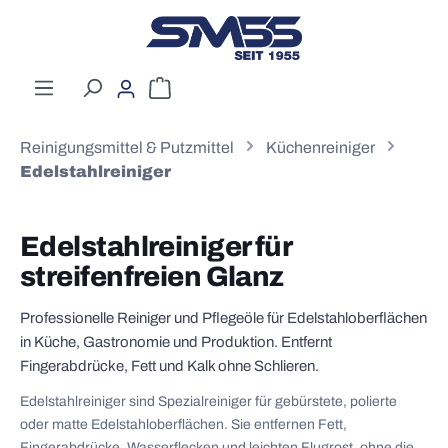
Zum Hauptinhalt springen
Warenkorb enthält 0 Positionen. Der G
Reinigungsmittel & Putzmittel
Küchenreiniger
Edelstahlreiniger
Edelstahlreiniger für
streifenfreien Glanz
Professionelle Reiniger und Pflegeöle für Edelstahloberflächen
in Küche, Gastronomie und Produktion. Entfernt
Fingerabdrücke, Fett und Kalk ohne Schlieren.
Edelstahlreiniger sind Spezialreiniger für gebürstete, polierte
oder matte Edelstahloberflächen. Sie entfernen Fett,
Fingerabdrücke, Wasserflecken und leichten Flugrost, ohne die