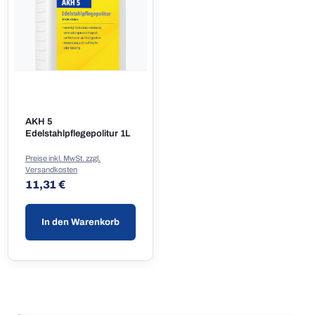
AKH 5
Edelstahlpflegepolitur 1L
Preise inkl. MwSt. zzgl.
Versandkosten
Regulärer Preis:
11,31 €
In den Warenkorb