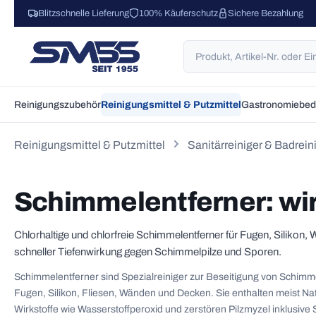
Blitzschnelle Lieferung
100% Käuferschutz
Sichere Bezahlung
 Hauptinhalt springen
Zur Suche springen
Zur Hauptnavigation springen
Reinigungszubehör
Reinigungsmittel & Putzmittel
Gastronomiebed
Reinigungsmittel & Putzmittel
Sanitärreiniger & Badrein
Schimmelentferner: wi
Chlorhaltige und chlorfreie Schimmelentferner für Fugen, Silikon
schneller Tiefenwirkung gegen Schimmelpilze und Sporen.
Schimmelentferner sind Spezialreiniger zur Beseitigung von Schimm
Fugen, Silikon, Fliesen, Wänden und Decken. Sie enthalten meist Natr
Wirkstoffe wie Wasserstoffperoxid und zerstören Pilzmyzel inklusiv