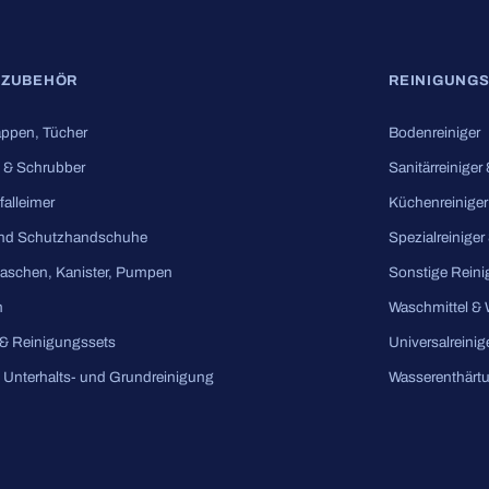
SZUBEHÖR
REINIGUNGS
ppen, Tücher
Bodenreiniger
 & Schrubber
Sanitärreiniger
falleimer
Küchenreiniger
nd Schutzhandschuhe
Spezialreiniger
laschen, Kanister, Pumpen
Sonstige Reini
m
Waschmittel &
& Reinigungssets
Universalreinig
e Unterhalts- und Grundreinigung
Wasserenthärt