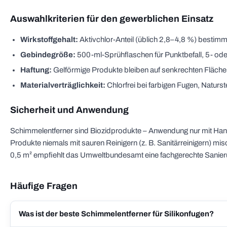
Auswahlkriterien für den gewerblichen Einsatz
Wirkstoffgehalt:
Aktivchlor-Anteil (üblich 2,8–4,8 %) bestimm
Gebindegröße:
500-ml-Sprühflaschen für Punktbefall, 5- oder
Haftung:
Gelförmige Produkte bleiben auf senkrechten Fläch
Materialverträglichkeit:
Chlorfrei bei farbigen Fugen, Naturste
Sicherheit und Anwendung
Schimmelentferner sind Biozidprodukte – Anwendung nur mit Hand
Produkte niemals mit sauren Reinigern (z. B. Sanitärreinigern) mis
0,5 m² empfiehlt das Umweltbundesamt eine fachgerechte Sanier
Häufige Fragen
Was ist der beste Schimmelentferner für Silikonfugen?