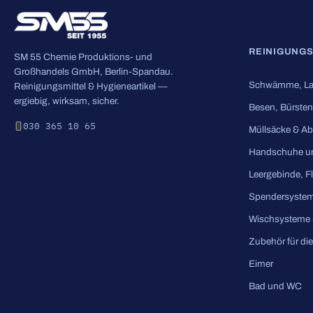
REINIGUNG
SM 55 Chemie Produktions- und
Großhandels GmbH, Berlin-Spandau.
Schwämme, La
Reinigungsmittel & Hygieneartikel —
ergiebig, wirksam, sicher.
Besen, Bürsten
030 365 10 65
Müllsäcke & Ab
Handschuhe u
Leergebinde, F
Spendersyste
Wischsysteme 
Zubehör für di
Eimer
Bad und WC