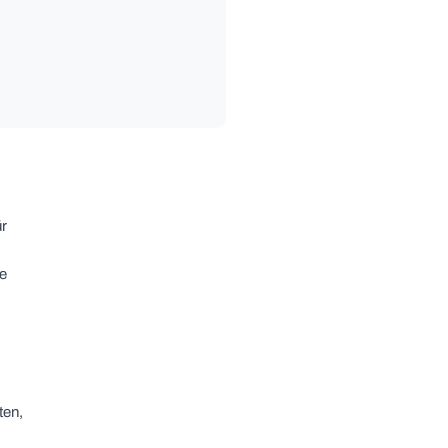
ür
ge
ten,