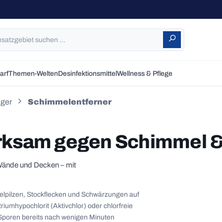
arf
Themen-Welten
Desinfektionsmittel
Wellness & Pflege
iger
Schimmelentferner
rksam gegen Schimmel &
, Wände und Decken – mit
elpilzen, Stockflecken und Schwärzungen auf
iumhypochlorit (Aktivchlor) oder chlorfreie
e Sporen bereits nach wenigen Minuten