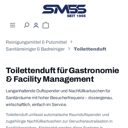
Zum Hauptinhalt springen
Warenkorb enthält 0 Positionen. Der G
Reinigungsmittel & Putzmittel
Sanitärreiniger & Badreiniger
Toilettenduft
Toilettenduft für Gastronomie
& Facility Management
Langanhaltende Duftspender und Nachfüllkartuschen für
Sanitärräume mit hoher Besucherfrequenz – dosiergenau,
wirtschaftlich, einfach im Service.
Toilettenduft umfasst automatische Raumduftspender und
zugehörige Nachfüllkartuschen zur Geruchsneutralisation in
Sanitärbereichen. Eingesetzt werden diese Systeme in