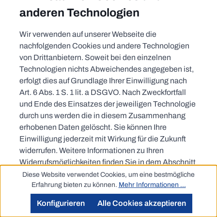
anderen Technologien
Wir verwenden auf unserer Webseite die
nachfolgenden Cookies und andere Technologien
von Drittanbietern. Soweit bei den einzelnen
Technologien nichts Abweichendes angegeben ist,
erfolgt dies auf Grundlage Ihrer Einwilligung nach
Art. 6 Abs. 1 S. 1 lit. a DSGVO. Nach Zweckfortfall
und Ende des Einsatzes der jeweiligen Technologie
durch uns werden die in diesem Zusammenhang
erhobenen Daten gelöscht. Sie können Ihre
Einwilligung jederzeit mit Wirkung für die Zukunft
widerrufen. Weitere Informationen zu Ihren
Widerrufsmöglichkeiten finden Sie in dem Abschnitt
"Cookies und weitere Technologien". Weitere
Diese Website verwendet Cookies, um eine bestmögliche
Informationen einschließlich der Grundlage unserer
Erfahrung bieten zu können.
Mehr Informationen ...
Zusammenarbeit mit den einzelnen Anbietern
Konfigurieren
Alle Cookies akzeptieren
finden Sie bei den einzelnen Technologien. Bei