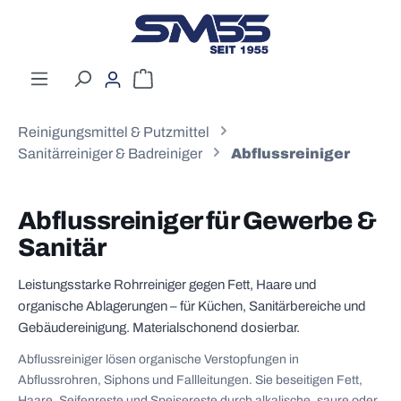
Zum Hauptinhalt springen
Warenkorb enthält 0 Positionen. Der G
Reinigungsmittel & Putzmittel
Sanitärreiniger & Badreiniger
Abflussreiniger
Abflussreiniger für Gewerbe &
Sanitär
Leistungsstarke Rohrreiniger gegen Fett, Haare und
organische Ablagerungen – für Küchen, Sanitärbereiche und
Gebäudereinigung. Materialschonend dosierbar.
Abflussreiniger lösen organische Verstopfungen in
Abflussrohren, Siphons und Fallleitungen. Sie beseitigen Fett,
Haare, Seifenreste und Speisereste durch alkalische, saure oder