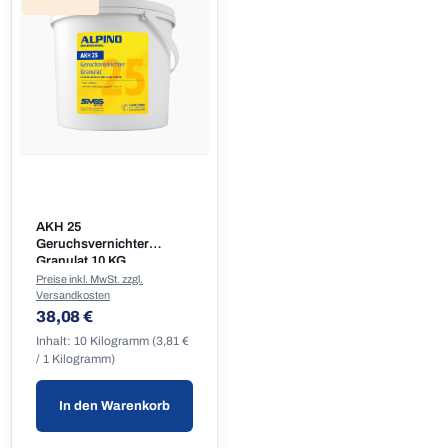
AKH 25
Geruchsvernichter
Granulat 10 KG
Preise inkl. MwSt. zzgl.
Versandkosten
Regulärer Preis:
38,08 €
Inhalt:
10 Kilogramm
(3,81 €
/ 1 Kilogramm)
In den Warenkorb