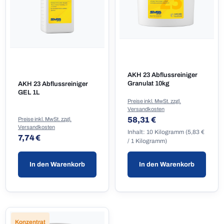
AKH 23 Abflussreiniger
Granulat 10kg
AKH 23 Abflussreiniger
GEL 1L
Preise inkl. MwSt. zzgl.
Versandkosten
Regulärer Preis:
58,31 €
Preise inkl. MwSt. zzgl.
Versandkosten
Inhalt:
10 Kilogramm
(5,83 €
Regulärer Preis:
7,74 €
/ 1 Kilogramm)
In den Warenkorb
In den Warenkorb
Konzentrat