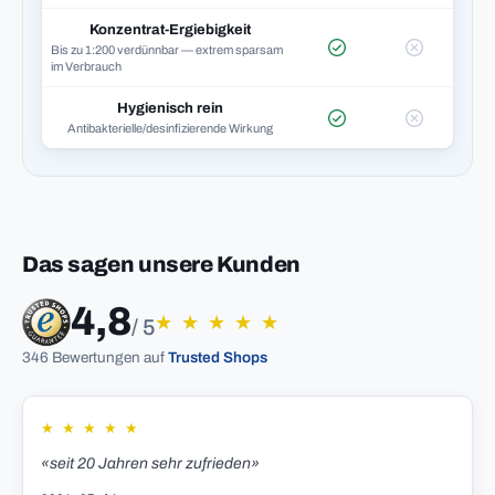
Konzentrat-Ergiebigkeit
Bis zu 1:200 verdünnbar — extrem sparsam
im Verbrauch
Hygienisch rein
Antibakterielle/desinfizierende Wirkung
Das sagen unsere Kunden
4,8
★
★
★
★
★
/ 5
346 Bewertungen auf
Trusted Shops
★
★
★
★
★
«seit 20 Jahren sehr zufrieden»