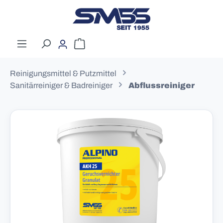
Zum Hauptinhalt springen
Warenkorb enthält 0 Positionen. Der G
Reinigungsmittel & Putzmittel
Sanitärreiniger & Badreiniger
Abflussreiniger
Bildergalerie überspringen