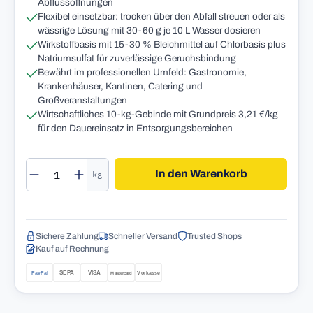
Abflussöffnungen
Flexibel einsetzbar: trocken über den Abfall streuen oder als
wässrige Lösung mit 30-60 g je 10 L Wasser dosieren
Wirkstoffbasis mit 15-30 % Bleichmittel auf Chlorbasis plus
Natriumsulfat für zuverlässige Geruchsbindung
Bewährt im professionellen Umfeld: Gastronomie,
Krankenhäuser, Kantinen, Catering und
Großveranstaltungen
Wirtschaftliches 10-kg-Gebinde mit Grundpreis 3,21 €/kg
für den Dauereinsatz in Entsorgungsbereichen
Produkt Anzahl: Gib den gewünschten Wert 
In den Warenkorb
kg
Sichere Zahlung
Schneller Versand
Trusted Shops
Kauf auf Rechnung