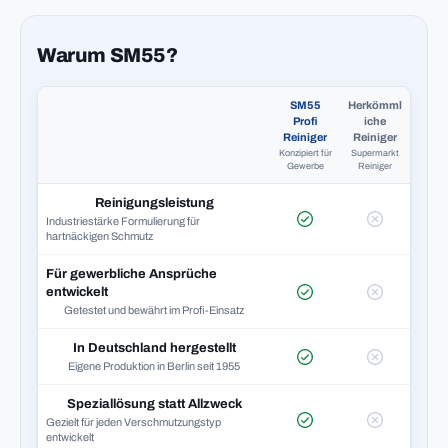
Warum SM55?
SM55
Herkömml
Profi
iche
Reiniger
Reiniger
Konzipiert für
Supermarkt
Gewerbe
Reiniger
Reinigungsleistung
Industriestärke Formulierung für
hartnäckigen Schmutz
Für gewerbliche Ansprüche
entwickelt
Getestet und bewährt im Profi-Einsatz
In Deutschland hergestellt
Eigene Produktion in Berlin seit 1955
Speziallösung statt Allzweck
Gezielt für jeden Verschmutzungstyp
entwickelt