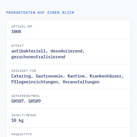
PRODUKTDATEN AUF EINEN BLICK
ARTIKEL-NR.
100X
EFFEKT
antibakteriell
,
desodorierend
,
geruchsneutralisierend
GEEIGNET FÜR
Catering
,
Gastronomie
,
Kantine
,
Krankenhäuser
,
Pflegeeinrichtungen
,
Veranstaltungen
GEFAHRENSYMBOL
GHS07
,
GHS09
INHALT/MENGE
10 kg
PRODUKTTYP