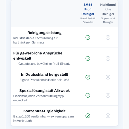
SM55
Herkömml
Profi
iche
Reiniger
Reiniger
Konzipiert für
Supermarkt
Gewerbe
Reiniger
Reinigungsleistung
Industriestärke Formulierung für
hartnäckigen Schmutz
Für gewerbliche Ansprüche
entwickelt
Getestet und bewährt im Profi-Einsatz
In Deutschland hergestellt
Eigene Produktion in Berlin seit 1955
Speziallösung statt Allzweck
Gezielt für jeden Verschmutzungstyp
entwickelt
Konzentrat-Ergiebigkeit
Bis zu 1:200 verdünnbar — extrem sparsam
im Verbrauch