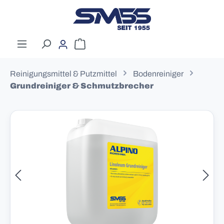
Zum Hauptinhalt springen
Warenkorb enthält 0 Positionen. Der G
Reinigungsmittel & Putzmittel
Bodenreiniger
Grundreiniger & Schmutzbrecher
Bildergalerie überspringen