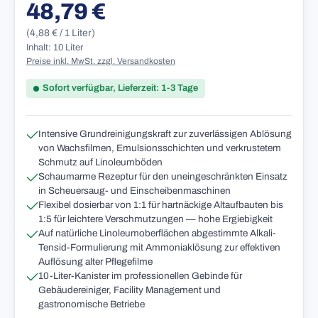
48,79 €
Regulärer Preis:
(4,88 € / 1 Liter)
Inhalt: 10 Liter
Preise inkl. MwSt. zzgl. Versandkosten
Sofort verfügbar, Lieferzeit: 1-3 Tage
Intensive Grundreinigungskraft zur zuverlässigen Ablösung
von Wachsfilmen, Emulsionsschichten und verkrustetem
Schmutz auf Linoleumböden
Schaumarme Rezeptur für den uneingeschränkten Einsatz
in Scheuersaug- und Einscheibenmaschinen
Flexibel dosierbar von 1:1 für hartnäckige Altaufbauten bis
1:5 für leichtere Verschmutzungen — hohe Ergiebigkeit
Auf natürliche Linoleumoberflächen abgestimmte Alkali-
Tensid-Formulierung mit Ammoniaklösung zur effektiven
Auflösung alter Pflegefilme
10-Liter-Kanister im professionellen Gebinde für
Gebäudereiniger, Facility Management und
gastronomische Betriebe