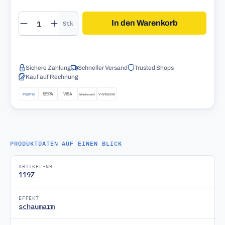
Produkt Anzahl: Gib den gewünschten Wert 
In den Warenkorb
Stk
Sichere Zahlung
Schneller Versand
Trusted Shops
Kauf auf Rechnung
PRODUKTDATEN AUF EINEN BLICK
ARTIKEL-NR.
119Z
EFFEKT
schaumarm