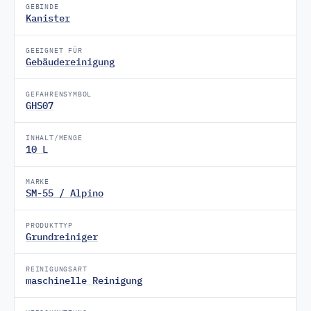
GEBINDE
Kanister
GEEIGNET FÜR
Gebäudereinigung
GEFAHRENSYMBOL
GHS07
INHALT/MENGE
10 L
MARKE
SM-55 / Alpino
PRODUKTTYP
Grundreiniger
REINIGUNGSART
maschinelle Reinigung