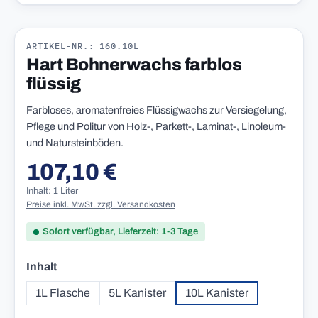
ARTIKEL-NR.: 160.10L
Hart Bohnerwachs farblos
flüssig
Farbloses, aromatenfreies Flüssigwachs zur Versiegelung,
Pflege und Politur von Holz-, Parkett-, Laminat-, Linoleum-
und Natursteinböden.
107,10 €
Regulärer Preis:
Inhalt: 1 Liter
Preise inkl. MwSt. zzgl. Versandkosten
Sofort verfügbar, Lieferzeit: 1-3 Tage
auswählen
Inhalt
1L Flasche
5L Kanister
10L Kanister