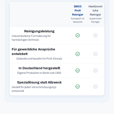
SM55
Herkömml
Profi
iche
Reiniger
Reiniger
Konzipiert für
Supermarkt
Gewerbe
Reiniger
Reinigungsleistung
Industriestärke Formulierung für
hartnäckigen Schmutz
Für gewerbliche Ansprüche
entwickelt
Getestet und bewährt im Profi-Einsatz
In Deutschland hergestellt
Eigene Produktion in Berlin seit 1955
Speziallösung statt Allzweck
Gezielt für jeden Verschmutzungstyp
entwickelt