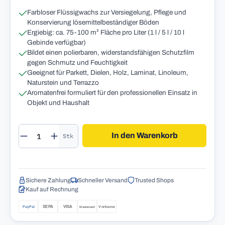
Farbloser Flüssigwachs zur Versiegelung, Pflege und
Konservierung lösemittelbeständiger Böden
Ergiebig: ca. 75-100 m² Fläche pro Liter (1 l / 5 l / 10 l
Gebinde verfügbar)
Bildet einen polierbaren, widerstandsfähigen Schutzfilm
gegen Schmutz und Feuchtigkeit
Geeignet für Parkett, Dielen, Holz, Laminat, Linoleum,
Naturstein und Terrazzo
Aromatenfrei formuliert für den professionellen Einsatz in
Objekt und Haushalt
Produkt Anzahl: Gib den gewünschten Wert 
In den Warenkorb
Stk
Sichere Zahlung
Schneller Versand
Trusted Shops
Kauf auf Rechnung