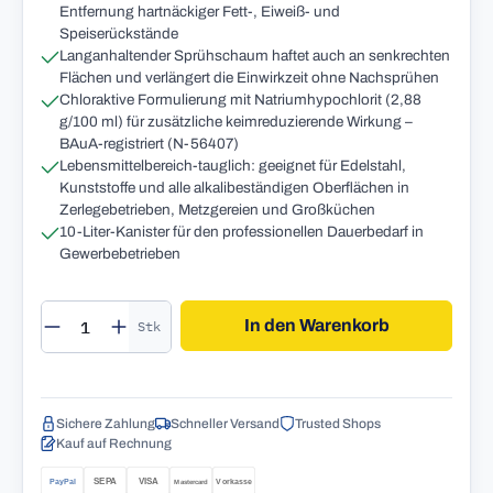
Entfernung hartnäckiger Fett-, Eiweiß- und
Speiserückstände
Langanhaltender Sprühschaum haftet auch an senkrechten
Flächen und verlängert die Einwirkzeit ohne Nachsprühen
Chloraktive Formulierung mit Natriumhypochlorit (2,88
g/100 ml) für zusätzliche keimreduzierende Wirkung –
BAuA-registriert (N-56407)
Lebensmittelbereich-tauglich: geeignet für Edelstahl,
Kunststoffe und alle alkalibeständigen Oberflächen in
Zerlegebetrieben, Metzgereien und Großküchen
10-Liter-Kanister für den professionellen Dauerbedarf in
Gewerbebetrieben
Produkt Anzahl: Gib den gewünschten Wert 
In den Warenkorb
Stk
Sichere Zahlung
Schneller Versand
Trusted Shops
Kauf auf Rechnung