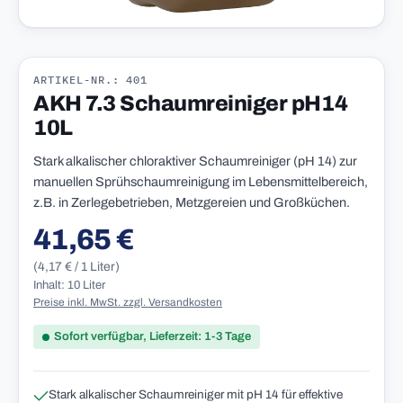
ARTIKEL-NR.: 401
AKH 7.3 Schaumreiniger pH14
10L
Stark alkalischer chloraktiver Schaumreiniger (pH 14) zur
manuellen Sprühschaumreinigung im Lebensmittelbereich,
z.B. in Zerlegebetrieben, Metzgereien und Großküchen.
41,65 €
Regulärer Preis:
(4,17 € / 1 Liter)
Inhalt: 10 Liter
Preise inkl. MwSt. zzgl. Versandkosten
Sofort verfügbar, Lieferzeit: 1-3 Tage
Stark alkalischer Schaumreiniger mit pH 14 für effektive