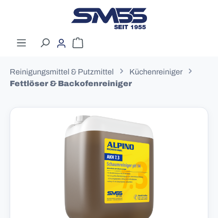
Zum Hauptinhalt springen
Warenkorb enthält 0 Positionen. Der G
Reinigungsmittel & Putzmittel
Küchenreiniger
Fettlöser & Backofenreiniger
Bildergalerie überspringen