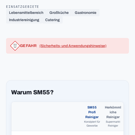
EINSATZGEBIETE
Lebensmittelbereich
Großküche
Gastronomie
Industriereinigung
Catering
GEFAHR
(Sicherheits- und Anwendungshinweise)
Warum SM55?
SM55
Herkömml
Profi
iche
Reiniger
Reiniger
Konzipiert für
Supermarkt
Gewerbe
Reiniger