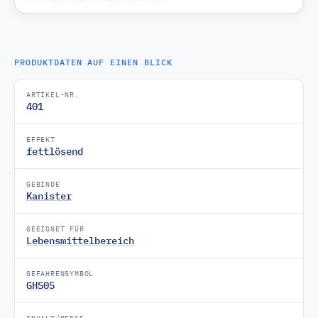
PRODUKTDATEN AUF EINEN BLICK
ARTIKEL-NR.
401
EFFEKT
fettlösend
GEBINDE
Kanister
GEEIGNET FÜR
Lebensmittelbereich
GEFAHRENSYMBOL
GHS05