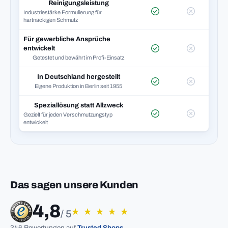
Reinigungsleistung
Industriestärke Formulierung für
hartnäckigen Schmutz
Für gewerbliche Ansprüche
entwickelt
Getestet und bewährt im Profi-Einsatz
In Deutschland hergestellt
Eigene Produktion in Berlin seit 1955
Speziallösung statt Allzweck
Gezielt für jeden Verschmutzungstyp
entwickelt
Das sagen unsere Kunden
4,8
★
★
★
★
★
/ 5
346 Bewertungen auf
Trusted Shops