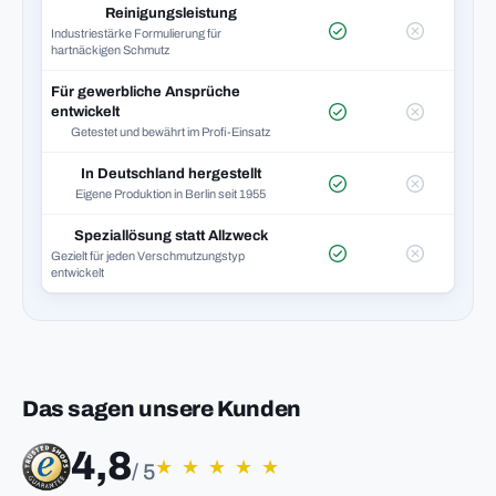
Reinigungsleistung
Industriestärke Formulierung für
hartnäckigen Schmutz
Für gewerbliche Ansprüche
entwickelt
Getestet und bewährt im Profi-Einsatz
In Deutschland hergestellt
Eigene Produktion in Berlin seit 1955
Speziallösung statt Allzweck
Gezielt für jeden Verschmutzungstyp
entwickelt
Das sagen unsere Kunden
4,8
★
★
★
★
★
/ 5