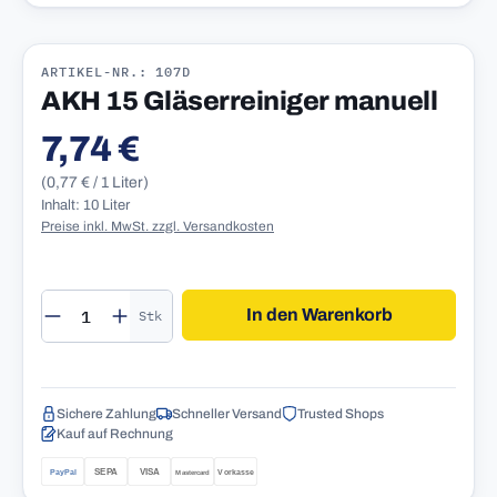
ARTIKEL-NR.: 107D
AKH 15 Gläserreiniger manuell
7,74 €
Regulärer Preis:
(0,77 € / 1 Liter)
Inhalt: 10 Liter
Preise inkl. MwSt. zzgl. Versandkosten
Produkt Anzahl: Gib den gewünschten Wert 
In den Warenkorb
Stk
Sichere Zahlung
Schneller Versand
Trusted Shops
Kauf auf Rechnung