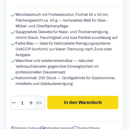
Microfasertuch mit Frotteestruktur, Format 40 x 40 cm,
Flächengewicht ca. 40 g — kompaktes Maß für Glas-,
Möbel- und Oberflächenpflege
Saugstarkes Gewebe für Nass- und Trockenreinigung,
nimmt Staub, Feuchtigkeit und lose Partikel zuverlässig auf
Farbe Blau — ideal für farbcodierte Reinigungssysteme
(HACCP-konform) zur klaren Trennung nach Zone oder
Aufgabe
Waschbar und wiederverwendbar — reduziert
Verbrauchskosten gegenüber Einwegtüchern im
professionellen Dauereinsatz
Karton­inhalt: 200 Stück — Großgebinde für Gastronomie,
Hotellerie und Gebäudereinigung
Produkt Anzahl: Gib den gewünschten Wert 
In den Warenkorb
Stk
Sichere Zahlung
Schneller Versand
Trusted Shops