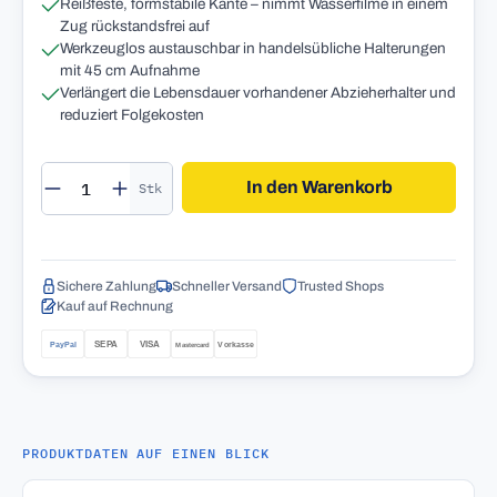
Reißfeste, formstabile Kante – nimmt Wasserfilme in einem
Zug rückstandsfrei auf
Werkzeuglos austauschbar in handelsübliche Halterungen
mit 45 cm Aufnahme
Verlängert die Lebensdauer vorhandener Abzieherhalter und
reduziert Folgekosten
Produkt Anzahl: Gib den gewünschten Wert 
In den Warenkorb
Stk
Sichere Zahlung
Schneller Versand
Trusted Shops
Kauf auf Rechnung
PRODUKTDATEN AUF EINEN BLICK