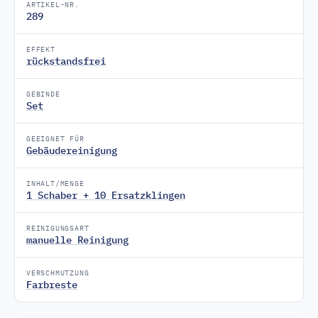
ARTIKEL-NR.
289
EFFEKT
rückstandsfrei
GEBINDE
Set
GEEIGNET FÜR
Gebäudereinigung
INHALT/MENGE
1 Schaber + 10 Ersatzklingen
REINIGUNGSART
manuelle Reinigung
VERSCHMUTZUNG
Farbreste