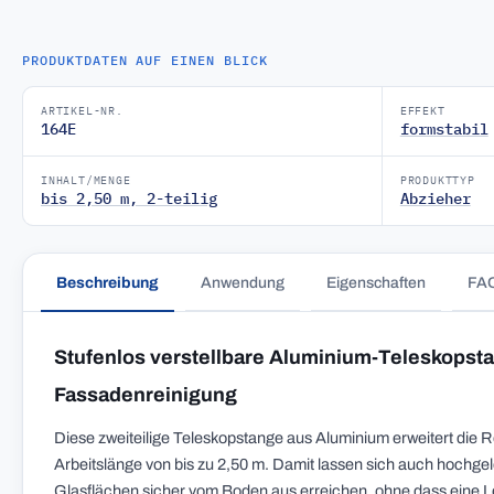
PRODUKTDATEN AUF EINEN BLICK
ARTIKEL-NR.
EFFEKT
164E
formstabil
INHALT/MENGE
PRODUKTTYP
bis 2,50 m, 2-teilig
Abzieher
Beschreibung
Anwendung
Eigenschaften
FA
Stufenlos verstellbare Aluminium-Teleskopstan
Fassadenreinigung
Diese zweiteilige Teleskopstange aus Aluminium erweitert die 
Arbeitslänge von bis zu 2,50 m. Damit lassen sich auch hochg
Glasflächen sicher vom Boden aus erreichen, ohne dass eine Leit