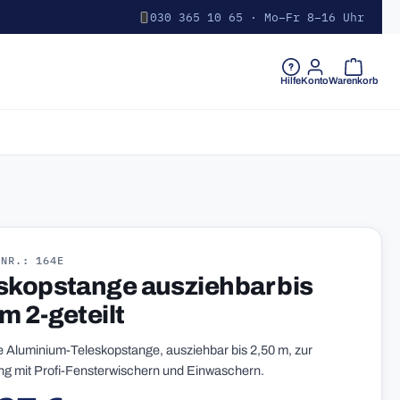
030 365 10 65 · Mo–Fr 8–16 Uhr
Warenkorb 
Hilfe
Konto
Warenkorb
-NR.: 164E
skopstange ausziehbar bis
m 2-geteilt
ge Aluminium-Teleskopstange, ausziehbar bis 2,50 m, zur
 mit Profi-Fensterwischern und Einwaschern.