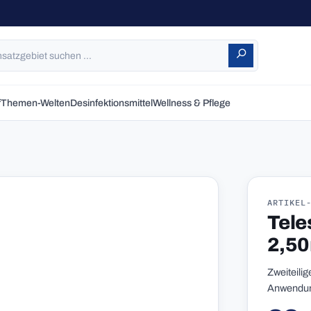
f
Themen-Welten
Desinfektionsmittel
Wellness & Pflege
ARTIKEL
Tele
2,50
Zweiteili
Anwendung