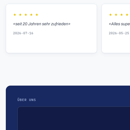
★
★
★
★
★
★
★
★
★
«seit 20 Jahren sehr zufrieden»
«Alles sup
2026-07-16
2026-05-25
ÜBER UNS