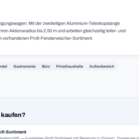
einigungswagen: Mit der zweiteiligen Aluminium-Teleskopstange
en Aktionsradius bis 2,50 m und arbeiten gleichzeitig leiter- und
m vorhandenen Profi-Fensterwischer-Sortiment.
ndel
Gastronomie
Büro
Privathaushalte
Außenbereich
 kaufen?
ofi-Sortiment
gsgeschäft — kuratiertes Profi-Sortiment mit Beratung zu Einsatz, Dosierung un