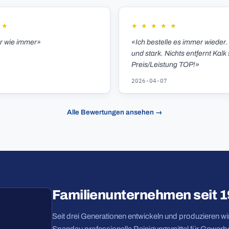
★
★
★
★
★
★
er wie immer»
«Ich bestelle es immer wieder.
und stark. Nichts entfernt Kalk 
Preis/Leistung TOP!»
2026-04-07
Alle Bewertungen ansehen →
Familienunternehmen seit 
Seit drei Generationen entwickeln und produzieren wir 