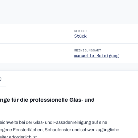
GEBINDE
Stück
REINIGUNGSART
manuelle Reinigung
Q
ge für die professionelle Glas- und
Reichweite bei der Glas- und Fassadenreinigung auf eine
elegene Fensterflächen, Schaufenster und schwer zugängliche
er erforderlich ist.