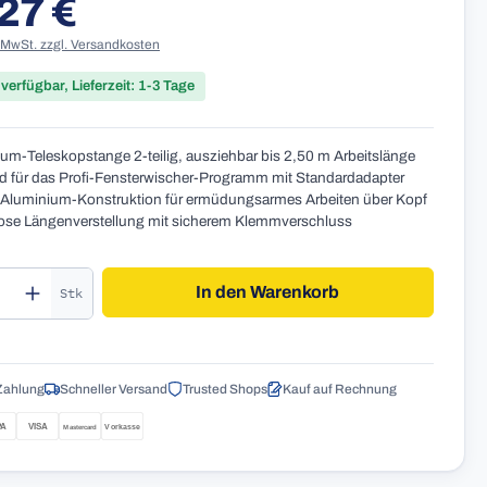
27 €
r Preis:
. MwSt. zzgl. Versandkosten
 verfügbar, Lieferzeit: 1-3 Tage
um-Teleskopstange 2-teilig, ausziehbar bis 2,50 m Arbeitslänge
 für das Profi-Fensterwischer-Programm mit Standardadapter
 Aluminium-Konstruktion für ermüdungsarmes Arbeiten über Kopf
ose Längenverstellung mit sicherem Klemmverschluss
kt Anzahl: Gib den gewünschten Wert ein o
In den Warenkorb
Stk
Zahlung
Schneller Versand
Trusted Shops
Kauf auf Rechnung