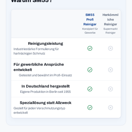
Warum SM55?
SM55
Herkömml
Profi
iche
Reiniger
Reiniger
Konzipiert für
Supermarkt
Gewerbe
Reiniger
Reinigungsleistung
Industriestärke Formulierung für
hartnäckigen Schmutz
Für gewerbliche Ansprüche
entwickelt
Getestet und bewährt im Profi-Einsatz
In Deutschland hergestellt
Eigene Produktion in Berlin seit 1955
Speziallösung statt Allzweck
Gezielt für jeden Verschmutzungstyp
entwickelt