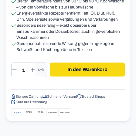
Breiter Temperatureinsatz von 30 °C bis 90 °C Kochwäsche
– von der Vorwäsche bis zur Hauptwäsche
Energieverstärkte Rezeptur entfernt Fett, Öl, Blut, Ruß,
Urin, Speisereste sowie Vergilbungen und Verfärbungen
Besonders rieselfähig – exakt dosierbar über
Einspülkammer oder Dosierbecher, auch in gewerblichen
Waschmaschinen
Geruchsneutralisierende Wirkung gegen eingezogene
Schweiß- und Küchengerüche in Textilien
Produkt Anzahl: Gib den gewünschten Wert 
In den Warenkorb
Stk
Sichere Zahlung
Schneller Versand
Trusted Shops
Kauf auf Rechnung