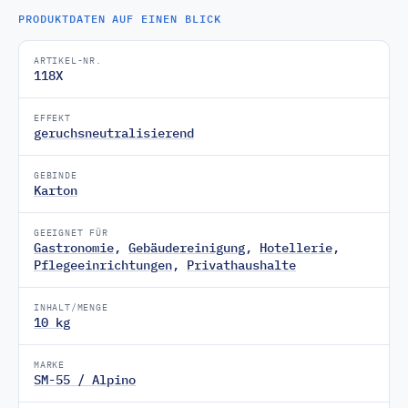
PRODUKTDATEN AUF EINEN BLICK
ARTIKEL-NR.
118X
EFFEKT
geruchsneutralisierend
GEBINDE
Karton
GEEIGNET FÜR
Gastronomie
,
Gebäudereinigung
,
Hotellerie
,
Pflegeeinrichtungen
,
Privathaushalte
INHALT/MENGE
10 kg
MARKE
SM-55 / Alpino