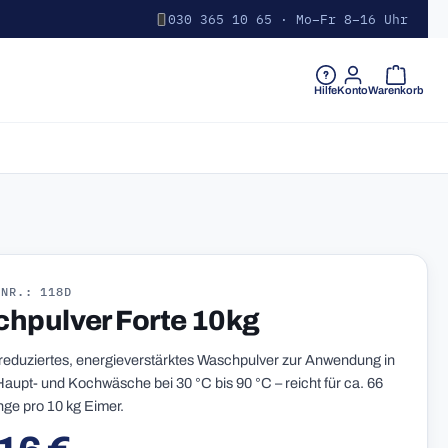
030 365 10 65 · Mo–Fr 8–16 Uhr
Warenkorb 
Hilfe
Konto
Warenkorb
-NR.: 118D
hpulver Forte 10kg
eduziertes, energieverstärktes Waschpulver zur Anwendung in
Haupt- und Kochwäsche bei 30 °C bis 90 °C – reicht für ca. 66
e pro 10 kg Eimer.
r Preis: