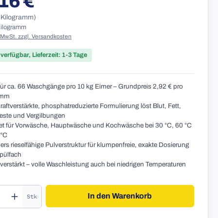
16 €
1 Kilogramm)
 Kilogramm
. MwSt. zzgl. Versandkosten
 verfügbar, Lieferzeit: 1-3 Tage
für ca. 66 Waschgänge pro 10 kg Eimer – Grundpreis 2,92 € pro
amm
aftverstärkte, phosphatreduzierte Formulierung löst Blut, Fett,
este und Vergilbungen
t für Vorwäsche, Hauptwäsche und Kochwäsche bei 30 °C, 60 °C
 °C
rs rieselfähige Pulverstruktur für klumpenfreie, exakte Dosierung
pülfach
verstärkt – volle Waschleistung auch bei niedrigen Temperaturen
kt Anzahl: Gib den gewünschten Wert ein o
In den Warenkorb
Stk