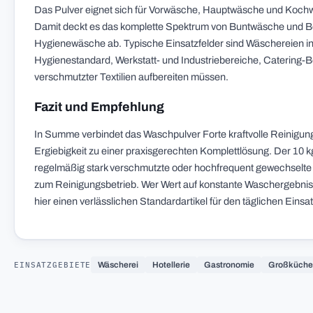
Das Pulver eignet sich für Vorwäsche, Hauptwäsche und Kochw
Damit deckt es das komplette Spektrum von Buntwäsche und Be
Hygienewäsche ab. Typische Einsatzfelder sind Wäschereien in
Hygienestandard, Werkstatt- und Industriebereiche, Catering-B
verschmutzter Textilien aufbereiten müssen.
Fazit und Empfehlung
In Summe verbindet das Waschpulver Forte kraftvolle Reinigung
Ergiebigkeit zu einer praxisgerechten Komplettlösung. Der 10 kg
regelmäßig stark verschmutzte oder hochfrequent gewechselte
zum Reinigungsbetrieb. Wer Wert auf konstante Waschergebniss
hier einen verlässlichen Standardartikel für den täglichen Einsat
EINSATZGEBIETE
Wäscherei
Hotellerie
Gastronomie
Großküch