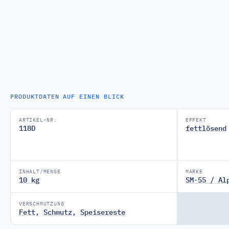
PRODUKTDATEN AUF EINEN BLICK
ARTIKEL-NR.
EFFEKT
118D
fettlösend
INHALT/MENGE
MARKE
10 kg
SM-55 / Al
VERSCHMUTZUNG
Fett
,
Schmutz
,
Speisereste