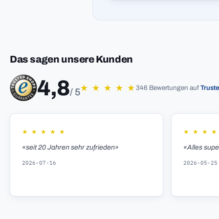
Das sagen unsere Kunden
4,8
★
★
★
★
★
346 Bewertungen auf
Trust
/ 5
★
★
★
★
★
★
★
★
★
«seit 20 Jahren sehr zufrieden»
«Alles sup
2026-07-16
2026-05-25