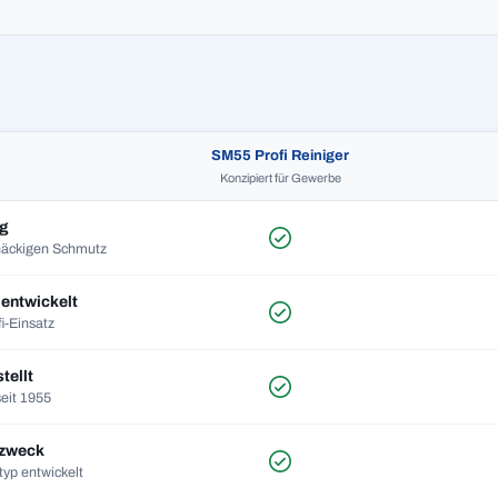
SM55 Profi Reiniger
Konzipiert für Gewerbe
ng
tnäckigen Schmutz
entwickelt
i-Einsatz
tellt
seit 1955
lzweck
typ entwickelt