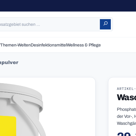
f
Themen-Welten
Desinfektionsmittel
Wellness & Pflege
hpulver
ARTIKEL
Wasc
Phosphatr
der Vor-, 
Waschgäng
Reguläre