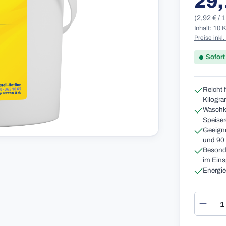
29,
(2,92 € / 
Inhalt: 10
Preise inkl
Sofort
Reicht 
Kilogr
Waschkr
Speiser
Geeigne
und 90
Besonde
im Eins
Energie
Produ