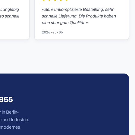
★
★
★
★
★
 Langlebig
«Sehr unkomplizierte Bestellung, sehr
so schnell!
schnelle Lieferung. Die Produkte haben
eine sher gute Qualität.»
2026-03-05
1955
in Berlin-
 und Industrie.
n modernes
.