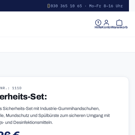
030 365 10 65 · Mo–Fr 8–16 Uhr
Warenkorb 
Hilfe
Konto
Warenkorb
-NR.: 111D
erheits-Set:
ges Sicherheits-Set mit Industrie-Gummihandschuhen,
lle, Mundschutz und Spülbürste zum sicheren Umgang mit
s- und Desinfektionsmitteln.
r Preis: