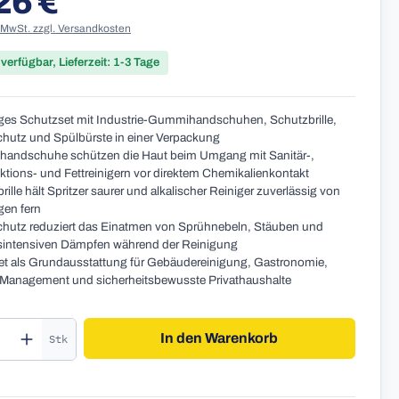
26 €
. MwSt. zzgl. Versandkosten
 verfügbar, Lieferzeit: 1-3 Tage
liges Schutzset mit Industrie-Gummihandschuhen, Schutzbrille,
utz und Spülbürste in einer Verpackung
andschuhe schützen die Haut beim Umgang mit Sanitär-,
ktions- und Fettreinigern vor direktem Chemikalienkontakt
ille hält Spritzer saurer und alkalischer Reiniger zuverlässig von
en fern
utz reduziert das Einatmen von Sprühnebeln, Stäuben und
sintensiven Dämpfen während der Reinigung
t als Grundausstattung für Gebäudereinigung, Gastronomie,
y Management und sicherheitsbewusste Privathaushalte
kt Anzahl: Gib den gewünschten Wert ein o
In den Warenkorb
Stk