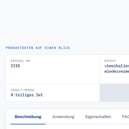
PRODUKTDATEN AUF EINEN BLICK
ARTIKEL-NR.
EFFEKT
111D
chemikalie
wiederverw
INHALT/MENGE
4-teiliges Set
Beschreibung
Anwendung
Eigenschaften
FA