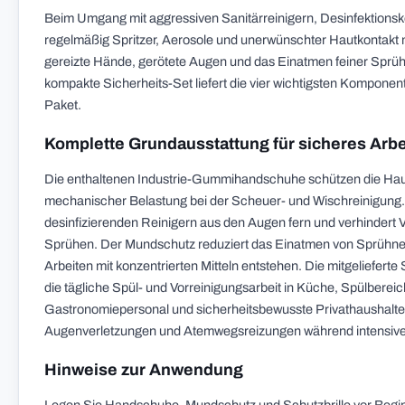
Beim Umgang mit aggressiven Sanitärreinigern, Desinfektionsk
regelmäßig Spritzer, Aerosole und unerwünschter Hautkontakt 
gereizte Hände, gerötete Augen und das Einatmen feiner Spr
kompakte Sicherheits-Set liefert die vier wichtigsten Komponen
Paket.
Komplette Grundausstattung für sicheres Arbe
Die enthaltenen Industrie-Gummihandschuhe schützen die Haut
mechanischer Belastung bei der Scheuer- und Wischreinigung. Di
desinfizierenden Reinigern aus den Augen fern und verhindert 
Sprühen. Der Mundschutz reduziert das Einatmen von Sprühneb
Arbeiten mit konzentrierten Mitteln entstehen. Die mitgelieferte
die tägliche Spül- und Vorreinigungsarbeit in Küche, Spülberei
Gastronomiepersonal und sicherheitsbewusste Privathaushalte e
Augenverletzungen und Atemwegsreizungen während intensiver 
Hinweise zur Anwendung