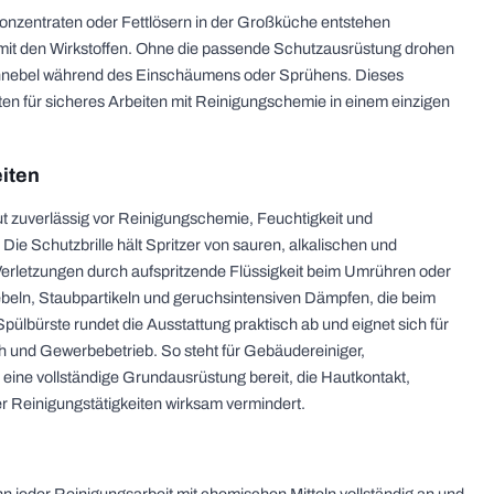
onzentraten oder Fettlösern in der Großküche entstehen
mit den Wirkstoffen. Ohne die passende Schutzausrüstung drohen
ühnebel während des Einschäumens oder Sprühens. Dieses
ten für sicheres Arbeiten mit Reinigungschemie in einem einzigen
iten
 zuverlässig vor Reinigungschemie, Feuchtigkeit und
e Schutzbrille hält Spritzer von sauren, alkalischen und
Verletzungen durch aufspritzende Flüssigkeit beim Umrühren oder
eln, Staubpartikeln und geruchsintensiven Dämpfen, die beim
 Spülbürste rundet die Ausstattung praktisch ab und eignet sich für
ch und Gewerbebetrieb. So steht für Gebäudereiniger,
ine vollständige Grundausrüstung bereit, die Hautkontakt,
Reinigungstätigkeiten wirksam vermindert.