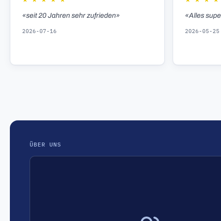
★
★
★
★
★
★
★
★
★
«seit 20 Jahren sehr zufrieden»
«Alles sup
2026-07-16
2026-05-25
ÜBER UNS