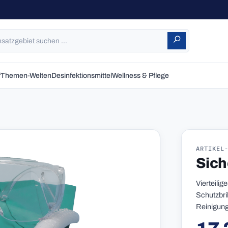
f
Themen-Welten
Desinfektionsmittel
Wellness & Pflege
ARTIKEL
Sich
Vierteili
Schutzbri
Reinigung
Reguläre