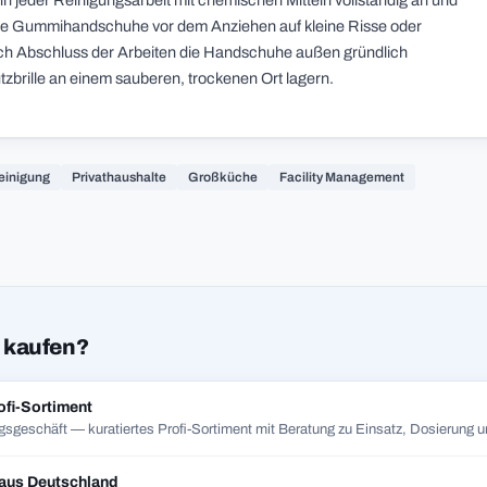
 jeder Reinigungsarbeit mit chemischen Mitteln vollständig an und
ie die Gummihandschuhe vor dem Anziehen auf kleine Risse oder
ch Abschluss der Arbeiten die Handschuhe außen gründlich
brille an einem sauberen, trockenen Ort lagern.
einigung
Privathaushalte
Großküche
Facility Management
 kaufen?
ofi-Sortiment
gsgeschäft — kuratiertes Profi-Sortiment mit Beratung zu Einsatz, Dosierung un
 aus Deutschland