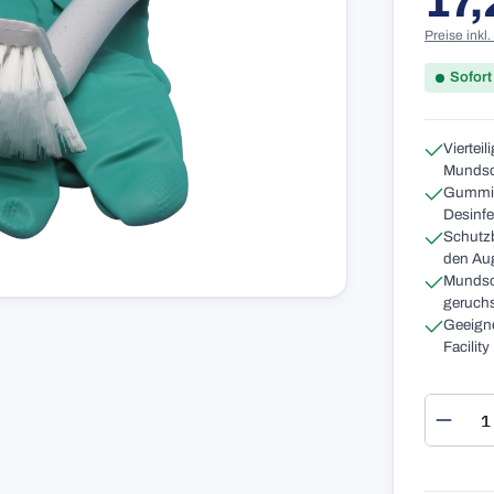
17,
Preise inkl
Sofort
Viertei
Mundsch
Gummih
Desinfe
Schutzbr
den Aug
Mundsch
geruch
Geeigne
Facilit
Produ