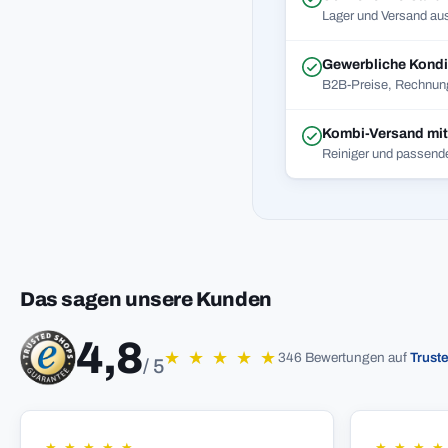
Lager und Versand aus
Gewerbliche Kondi
B2B-Preise, Rechnung
Kombi-Versand mi
Reiniger und passend
Das sagen unsere Kunden
4,8
★
★
★
★
★
346 Bewertungen auf
Trust
/ 5