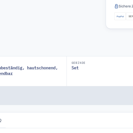
Sichere 
GEBINDE
nbeständig
,
hautschonend
,
Set
endbar
Q