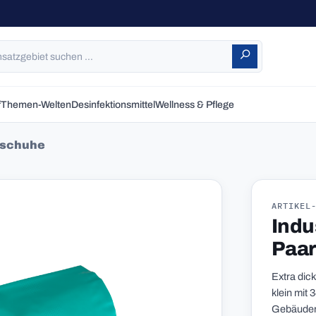
f
Themen-Welten
Desinfektionsmittel
Wellness & Pflege
dschuhe
ARTIKEL
Indu
Paar
Extra dic
klein mit
Gebäuder