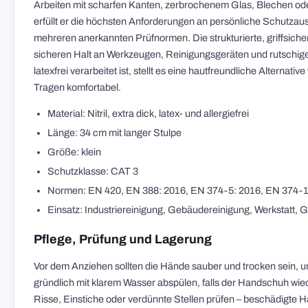
Arbeiten mit scharfen Kanten, zerbrochenem Glas, Blechen od
erfüllt er die höchsten Anforderungen an persönliche Schutzaus
mehreren anerkannten Prüfnormen. Die strukturierte, griffsiche
sicheren Halt an Werkzeugen, Reinigungsgeräten und rutschigen 
latexfrei verarbeitet ist, stellt es eine hautfreundliche Alternat
Tragen komfortabel.
Material: Nitril, extra dick, latex- und allergiefrei
Länge: 34 cm mit langer Stulpe
Größe: klein
Schutzklasse: CAT 3
Normen: EN 420, EN 388: 2016, EN 374-5: 2016, EN 374-1
Einsatz: Industriereinigung, Gebäudereinigung, Werkstatt, 
Pflege, Prüfung und Lagerung
Vor dem Anziehen sollten die Hände sauber und trocken sein, 
gründlich mit klarem Wasser abspülen, falls der Handschuh wi
Risse, Einstiche oder verdünnte Stellen prüfen – beschädigte