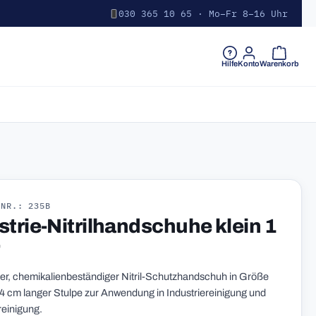
030 365 10 65 · Mo–Fr 8–16 Uhr
Warenkorb 
Hilfe
Konto
Warenkorb
-NR.: 235B
strie-Nitrilhandschuhe klein 1
ker, chemikalienbeständiger Nitril-Schutzhandschuh in Größe
 34 cm langer Stulpe zur Anwendung in Industriereinigung und
einigung.