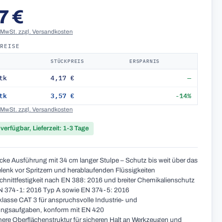
7 €
. MwSt. zzgl. Versandkosten
PREISE
STÜCKPREIS
ERSPARNIS
tk
4,17 €
—
tk
3,57 €
-14%
. MwSt. zzgl. Versandkosten
 verfügbar, Lieferzeit: 1-3 Tage
icke Ausführung mit 34 cm langer Stulpe – Schutz bis weit über das
enk vor Spritzern und herablaufenden Flüssigkeiten
hnittfestigkeit nach EN 388: 2016 und breiter Chemikalienschutz
N 374-1: 2016 Typ A sowie EN 374-5: 2016
lasse CAT 3 für anspruchsvolle Industrie- und
ungsaufgaben, konform mit EN 420
chere Oberflächenstruktur für sicheren Halt an Werkzeugen und