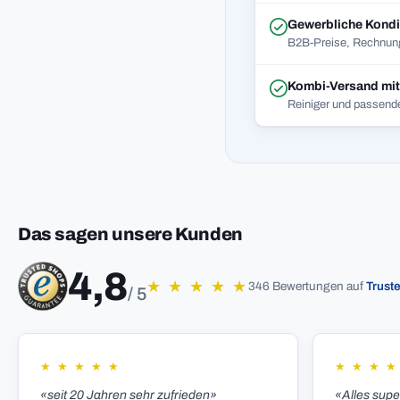
Gewerbliche Kondi
B2B-Preise, Rechnung
Kombi-Versand mi
Reiniger und passend
Das sagen unsere Kunden
4,8
★
★
★
★
★
346 Bewertungen auf
Trust
/ 5
★
★
★
★
★
★
★
★
★
«seit 20 Jahren sehr zufrieden»
«Alles sup