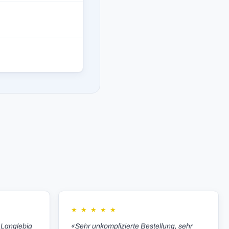
★
★
★
★
★
 Langlebig
«Sehr unkomplizierte Bestellung, sehr