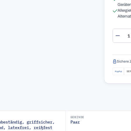
Geräten
Allergie
Alterna
Produ
Sichere 
GEBINDE
nbeständig
,
griffsicher
,
Paar
nd
,
latexfrei
,
reißfest