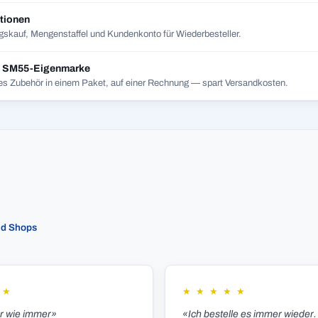
tionen
skauf, Mengenstaffel und Kundenkonto für Wiederbesteller.
t SM55-Eigenmarke
es Zubehör in einem Paket, auf einer Rechnung — spart Versandkosten.
ed Shops
★
★
★
★
★
★
er wie immer»
«Ich bestelle es immer wieder.