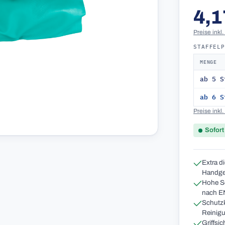
4,1
Preise inkl
STAFFEL
MENGE
ab 5 S
ab 6 S
Preise inkl
Sofort
Extra d
Handgel
Hohe Sc
nach E
Schutzk
Reinig
Griffsi