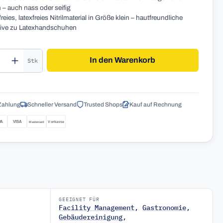
 – auch nass oder seifig
freies, latexfreies Nitrilmaterial in Größe klein – hautfreundliche
tive zu Latexhandschuhen
kt Anzahl: Gib den gewünschten Wert ein o
In den Warenkorb
Stk
Zahlung
Schneller Versand
Trusted Shops
Kauf auf Rechnung
GEEIGNET FÜR
Facility Management
,
Gastronomie
,
Gebäudereinigung
,