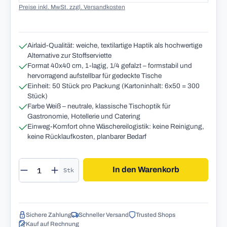
Preise inkl. MwSt. zzgl. Versandkosten
Airlaid-Qualität: weiche, textilartige Haptik als hochwertige
Alternative zur Stoffserviette
Format 40x40 cm, 1-lagig, 1/4 gefalzt – formstabil und
hervorragend aufstellbar für gedeckte Tische
Einheit: 50 Stück pro Packung (Kartoninhalt: 6x50 = 300
Stück)
Farbe Weiß – neutrale, klassische Tischoptik für
Gastronomie, Hotellerie und Catering
Einweg-Komfort ohne Wäschereilogistik: keine Reinigung,
keine Rücklaufkosten, planbarer Bedarf
Produkt Anzahl: Gib den gewünschten Wert 
In den Warenkorb
Stk
Sichere Zahlung
Schneller Versand
Trusted Shops
Kauf auf Rechnung