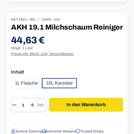
ARTIKEL-NR.: 200H.10L
AKH 19.1 Milchschaum Reiniger
44,63 €
Regulärer Preis:
Inhalt: 1 Liter
Preise inkl. MwSt. zzgl. Versandkosten
auswählen
Inhalt
1L Flasche
10L Kanister
Produkt Anzahl: Gib den gewünschten Wert 
In den Warenkorb
Stk
Sichere Zahlung
Schneller Versand
Trusted Shops