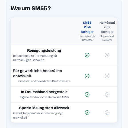
Warum SM55?
SM55
Herkömml
Profi
iche
Reiniger
Reiniger
Konzipiert für
Supermarkt
Gewerbe
Reiniger
Reinigungsleistung
Industriestärke Formulierung für
hartnäckigen Schmutz
Für gewerbliche Ansprüche
entwickelt
Getestet und bewährt im Profi-Einsatz
In Deutschland hergestellt
Eigene Produktion in Berlin seit 1955
Speziallösung statt Allzweck
Gezielt für jeden Verschmutzungstyp
entwickelt