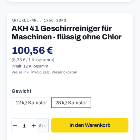
ARTIKEL-NR.: 195Q.28KG
AKH 41 Geschirrreiniger für
Maschinen - flüssig ohne Chlor
100,56 €
Regulärer Preis:
(8,38 € / 1 Kilogramm)
Inhalt: 12 Kilogramm
Preise inkl. MwSt. zzgl. Versandkosten
auswählen
Gewicht
12 kg Kanister
28 kg Kanister
Produkt Anzahl: Gib den gewünschten Wert 
In den Warenkorb
Stk