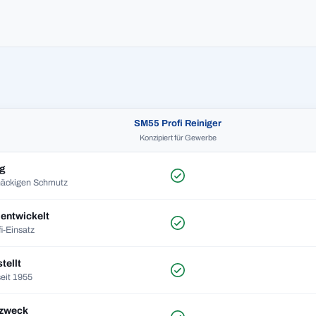
SM55 Profi Reiniger
Konzipiert für Gewerbe
ng
tnäckigen Schmutz
entwickelt
i-Einsatz
tellt
seit 1955
lzweck