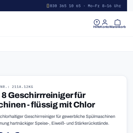
030 365 10 65 · Mo–Fr 8–16 Uhr
Warenkorb 
Hilfe
Konto
Warenkorb
-NR.: 211A.12KG
8 Geschirrreiniger für
hinen - flüssig mit Chlor
, chlorhaltiger Geschirrreiniger für gewerbliche Spülmaschinen
rnung hartnäckiger Speise-, Eiweiß- und Stärkerückstände.