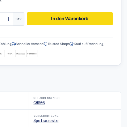
g
kt Anzahl: Gib den gewünschten Wert ein o
In den Warenkorb
Stk
Zahlung
Schneller Versand
Trusted Shops
Kauf auf Rechnung
GEFAHRENSYMBOL
GHS05
VERSCHMUTZUNG
Speisereste