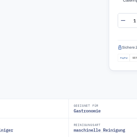
Caterin
Produ
Sichere 
GEEIGNET FÜR
Gastronomie
REINIGUNGSART
iniger
maschinelle Reinigung