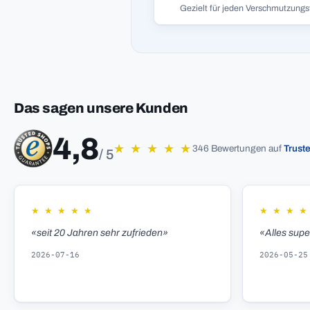
Gezielt für jeden Verschmutzungs
Das sagen unsere Kunden
4,8
★
★
★
★
★
346 Bewertungen auf
Trust
/ 5
★
★
★
★
★
★
★
★
★
«seit 20 Jahren sehr zufrieden»
«Alles sup
2026-07-16
2026-05-25