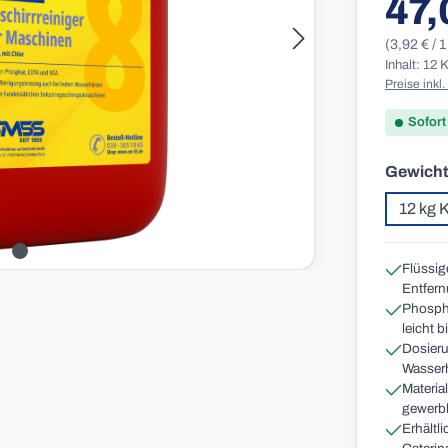
47,
Reguläre
(3,92 € / 
Inhalt: 12
Preise inkl
Sofort
Gewicht
12 kg 
Flüssig
Entfern
Phospha
leicht 
Dosieru
Wasser
Material
gewerbl
Erhältl