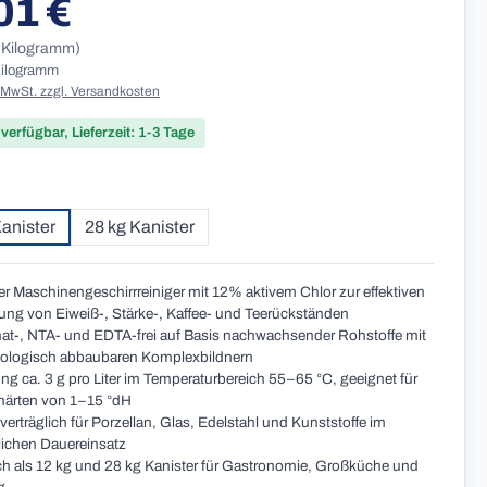
01 €
r Preis:
1 Kilogramm)
 Kilogramm
. MwSt. zzgl. Versandkosten
 verfügbar, Lieferzeit: 1-3 Tage
auswählen
Kanister
28 kg Kanister
er Maschinengeschirrreiniger mit 12% aktivem Chlor zur effektiven
ung von Eiweiß-, Stärke-, Kaffee- und Teerückständen
t-, NTA- und EDTA-frei auf Basis nachwachsender Rohstoffe mit
biologisch abbaubaren Komplexbildnern
ng ca. 3 g pro Liter im Temperaturbereich 55–65 °C, geeignet für
härten von 1–15 °dH
verträglich für Porzellan, Glas, Edelstahl und Kunststoffe im
ichen Dauereinsatz
ich als 12 kg und 28 kg Kanister für Gastronomie, Großküche und