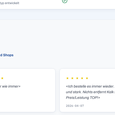
typ entwickelt
ed Shops
★
★
★
★
★
★
er wie immer»
«Ich bestelle es immer wieder.
und stark. Nichts entfernt Kalk 
Preis/Leistung TOP!»
2026-04-07