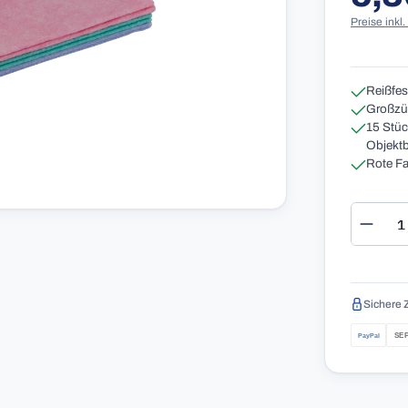
Preise inkl
Reißfes
Großzüg
15 Stüc
Objektb
Rote Fa
Produ
Sichere 