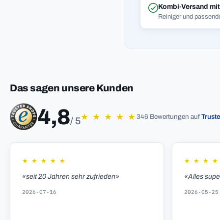
Kombi-Versand mi
Reiniger und passend
Das sagen unsere Kunden
4,8
★
★
★
★
★
346 Bewertungen auf
Trust
/ 5
★
★
★
★
★
★
★
★
★
«seit 20 Jahren sehr zufrieden»
«Alles sup
2026-07-16
2026-05-25