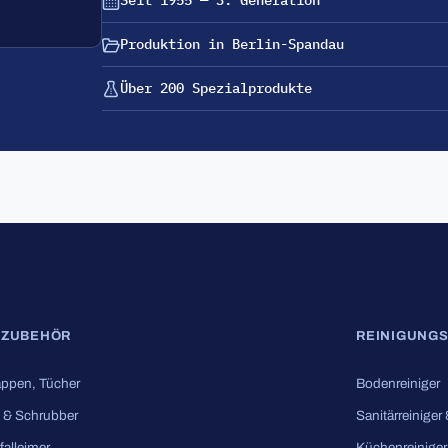
Seit 1955 — 3. Generation
Produktion in Berlin-Spandau
Über 200 Spezialprodukte
SZUBEHÖR
REINIGUNGS
ppen, Tücher
Bodenreiniger
 & Schrubber
Sanitärreiniger
falleimer
Küchenreiniger