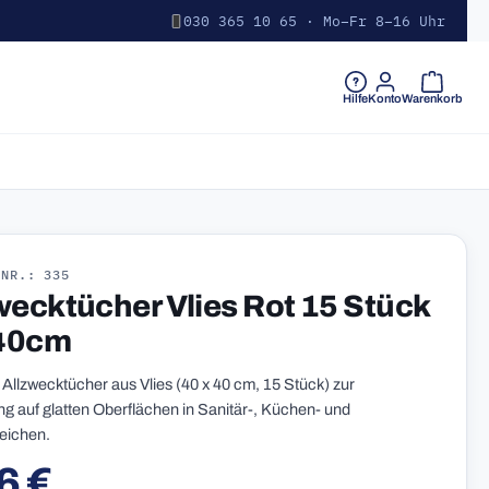
030 365 10 65 · Mo–Fr 8–16 Uhr
Warenkorb 
Hilfe
Konto
Warenkorb
-NR.: 335
wecktücher Vlies Rot 15 Stück
40cm
 Allzwecktücher aus Vlies (40 x 40 cm, 15 Stück) zur
 auf glatten Oberflächen in Sanitär-, Küchen- und
eichen.
6 €
r Preis: