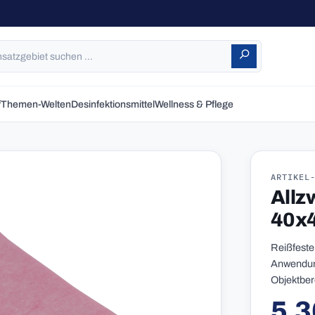
f
Themen-Welten
Desinfektionsmittel
Wellness & Pflege
ARTIKEL
Allz
40x
Reißfeste
Anwendung
Objektber
5,3
Reguläre