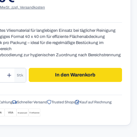
. MwSt. zzgl. Versandkosten
tes Vliesmaterial für langlebigen Einsatz bei täglicher Reinigung
iges Format 40 x 40 cm für effiziente Flächenabdeckung
k pro Packung – ideal für die regelmäßige Bestückung im
ereich
rbcodierung zur hygienischen Zuordnung nach Bereichstrennung
kt Anzahl: Gib den gewünschten Wert ein o
In den Warenkorb
Stk
Zahlung
Schneller Versand
Trusted Shops
Kauf auf Rechnung