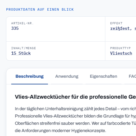
PRODUKTDATEN AUF EINEN BLICK
ARTIKEL-NR.
EFFEKT
335
reißfest
,
INHALT/MENGE
PRODUKTTYP
15 Stück
Vliestuch
Beschreibung
Anwendung
Eigenschaften
FA
Vlies-Allzwecktücher für die professionelle 
In der täglichen Unterhaltsreinigung zählt jedes Detail – vom r
Professionelle Vlies-Allzwecktücher bilden die Grundlage für h
Oberflächen streifenfrei sauber werden. Wer auf farbcodierte Tüch
die Anforderungen moderner Hygienekonzepte.