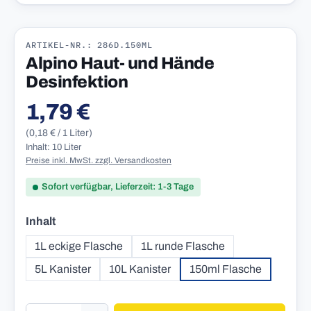
ARTIKEL-NR.: 286D.150ML
Alpino Haut- und Hände
Desinfektion
1,79 €
Regulärer Preis:
(0,18 € / 1 Liter)
Inhalt: 10 Liter
Preise inkl. MwSt. zzgl. Versandkosten
Sofort verfügbar, Lieferzeit: 1-3 Tage
auswählen
Inhalt
1L eckige Flasche
1L runde Flasche
5L Kanister
10L Kanister
150ml Flasche