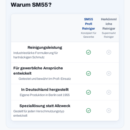
Warum SM55?
SM55
Herkömml
Profi
iche
Reiniger
Reiniger
Konzipiert für
Supermarkt
Gewerbe
Reiniger
Reinigungsleistung
Industriestärke Formulierung für
hartnäckigen Schmutz
Für gewerbliche Ansprüche
entwickelt
Getestet und bewährt im Profi-Einsatz
In Deutschland hergestellt
Eigene Produktion in Berlin seit 1955
Speziallösung statt Allzweck
Gezielt für jeden Verschmutzungstyp
entwickelt