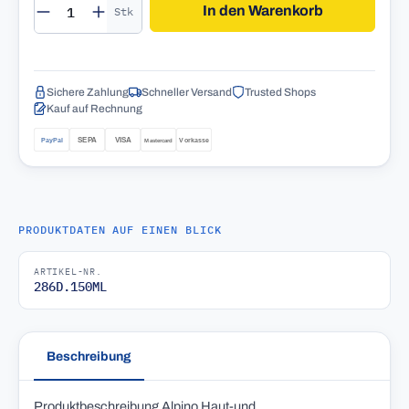
Produkt Anzahl: Gib den gewünschten Wert 
In den Warenkorb
Stk
Sichere Zahlung
Schneller Versand
Trusted Shops
Kauf auf Rechnung
PRODUKTDATEN AUF EINEN BLICK
ARTIKEL-NR.
286D.150ML
Beschreibung
Produktbeschreibung Alpino Haut-und