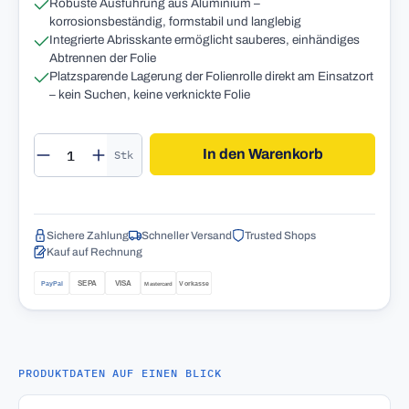
Robuste Ausführung aus Aluminium –
korrosionsbeständig, formstabil und langlebig
Integrierte Abrisskante ermöglicht sauberes, einhändiges
Abtrennen der Folie
Platzsparende Lagerung der Folienrolle direkt am Einsatzort
– kein Suchen, keine verknickte Folie
Produkt Anzahl: Gib den gewünschten Wert 
In den Warenkorb
Stk
Sichere Zahlung
Schneller Versand
Trusted Shops
Kauf auf Rechnung
PRODUKTDATEN AUF EINEN BLICK