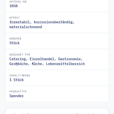
ARTIKEL-NR.
185B
EFFEKT
formstabil
,
korrosionsbeständig
,
materialschonend
GEBINDE
Stück
GEEIGNET FÜR
Catering
,
Einzelhandel
,
Gastronomie
,
Großküche
,
Küche
,
Lebensmittelbereich
INHALT/MENGE
1 Stück
PRODUKTTYP
Spender