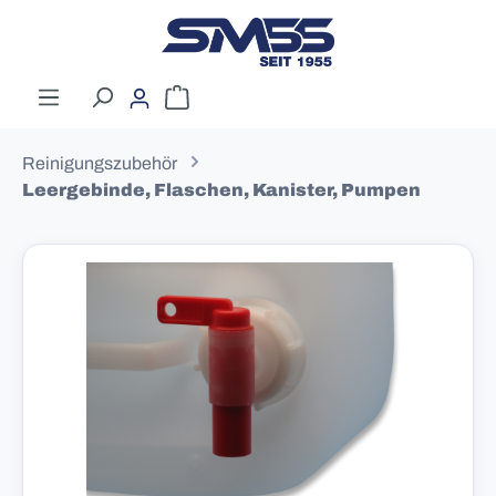
Zum Hauptinhalt springen
Warenkorb enthält 0 Positionen. Der G
Reinigungszubehör
Leergebinde, Flaschen, Kanister, Pumpen
Bildergalerie überspringen