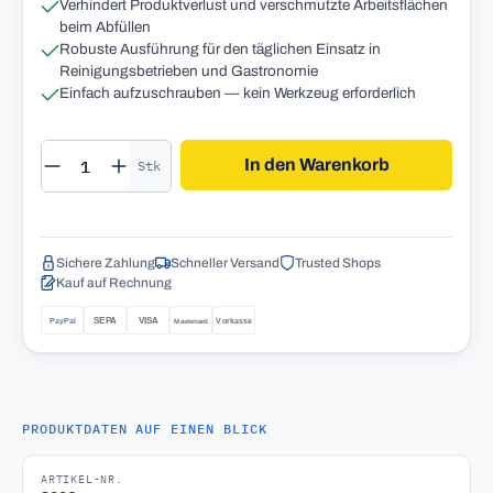
Verhindert Produktverlust und verschmutzte Arbeitsflächen
beim Abfüllen
Robuste Ausführung für den täglichen Einsatz in
Reinigungsbetrieben und Gastronomie
Einfach aufzuschrauben — kein Werkzeug erforderlich
Produkt Anzahl: Gib den gewünschten Wert 
In den Warenkorb
Stk
Sichere Zahlung
Schneller Versand
Trusted Shops
Kauf auf Rechnung
PRODUKTDATEN AUF EINEN BLICK
ARTIKEL-NR.