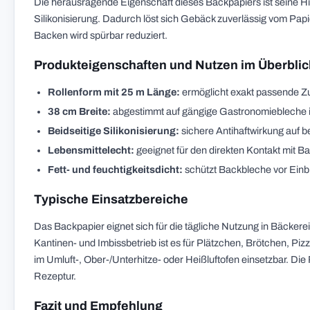
Die herausragende Eigenschaft dieses Backpapiers ist seine Hit
Silikonisierung. Dadurch löst sich Gebäck zuverlässig vom Pa
Backen wird spürbar reduziert.
Produkteigenschaften und Nutzen im Überblic
Rollenform mit 25 m Länge:
ermöglicht exakt passende Zus
38 cm Breite:
abgestimmt auf gängige Gastronomiebleche i
Beidseitige Silikonisierung:
sichere Antihaftwirkung auf b
Lebensmittelecht:
geeignet für den direkten Kontakt mit B
Fett- und feuchtigkeitsdicht:
schützt Backbleche vor Einb
Typische Einsatzbereiche
Das Backpapier eignet sich für die tägliche Nutzung in Bäcker
Kantinen- und Imbissbetrieb ist es für Plätzchen, Brötchen, Pi
im Umluft-, Ober-/Unterhitze- oder Heißluftofen einsetzbar. Di
Rezeptur.
Fazit und Empfehlung