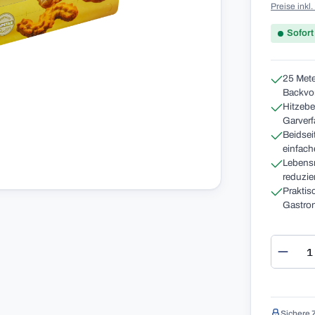
Preise inkl
Sofort
25 Mete
Backvo
Hitzebe
Garverf
Beidseit
einfac
Lebensm
reduzie
Praktis
Gastro
Produ
Sichere 