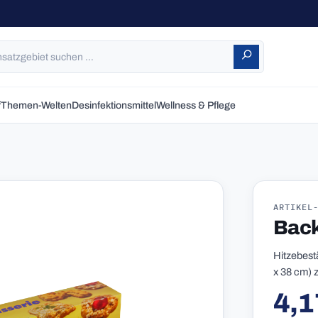
f
Themen-Welten
Desinfektionsmittel
Wellness & Pflege
ARTIKEL
Back
Hitzebestä
x 38 cm) 
4,1
Reguläre