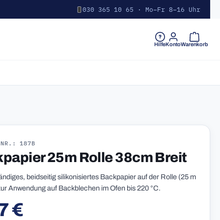
030 365 10 65 · Mo–Fr 8–16 Uhr
Warenkorb 
Hilfe
Konto
Warenkorb
-NR.: 187B
papier 25m Rolle 38cm Breit
ndiges, beidseitig silikonisiertes Backpapier auf der Rolle (25 m
zur Anwendung auf Backblechen im Ofen bis 220 °C.
7 €
r Preis: