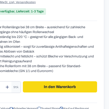
. MwSt. zzgl. Versandkosten
 verfügbar, Lieferzeit: 1-3 Tage
r Rollenlänge bei 38 cm Breite – ausreichend für zahlreiche
rgänge ohne häufigen Rollenwechsel
ständig bis 220 °C – geeignet für alle gängigen Back- und
ahren im Ofen
ig silikonisiert – sorgt für zuverlässige Antihafteigenschaften und
hes Ablösen von Gebäck
ittelecht und fettdicht – schützt Bleche vor Verschmutzung und
rt Reinigungsaufwand
che Rollenform mit 38 cm Breite – passend für Standard-
nomiebleche (GN 1/1 und Euronorm)
kt Anzahl: Gib den gewünschten Wert ein o
In den Warenkorb
Stk
Zahlung
Schneller Versand
Trusted Shops
Kauf auf Rechnung