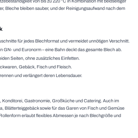
zebeständigkeit von bis zu 220 °C in Kombination mit beidseitiger
pier, Bleche bleiben sauber, und der Reinigungsaufwand nach dem
k
chnitte für jedes Blechformat und vermeidet unnötigen Verschnitt.
n GN- und Euronorm – eine Bahn deckt das gesamte Blech ab.
eiden Seiten, ohne zusätzliches Einfetten.
ackwaren, Gebäck, Fisch und Fleisch.
rennen und verlängert deren Lebensdauer.
ei, Konditorei, Gastronomie, Großküche und Catering. Auch im
zza, Blätterteiggebäck sowie für das Garen von Fisch und Gemüse
e Rollenform erlaubt flexibles Abmessen je nach Blechgröße und