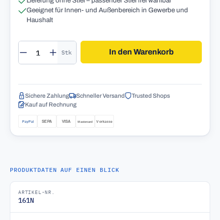
Lieferung ohne Stiel – passender Stiel frei wählbar
Geeignet für Innen- und Außenbereich in Gewerbe und
Haushalt
Produkt Anzahl: Gib den gewünschten Wert 
In den Warenkorb
Stk
Sichere Zahlung
Schneller Versand
Trusted Shops
Kauf auf Rechnung
PRODUKTDATEN AUF EINEN BLICK
ARTIKEL-NR.
161N