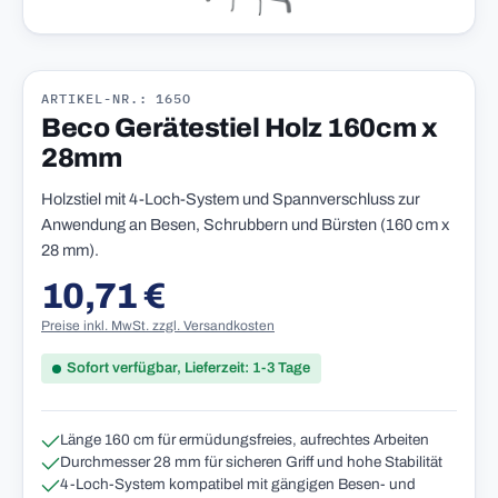
ARTIKEL-NR.: 165O
Beco Gerätestiel Holz 160cm x
28mm
Holzstiel mit 4-Loch-System und Spannverschluss zur
Anwendung an Besen, Schrubbern und Bürsten (160 cm x
28 mm).
10,71 €
Regulärer Preis:
Preise inkl. MwSt. zzgl. Versandkosten
Sofort verfügbar, Lieferzeit: 1-3 Tage
Länge 160 cm für ermüdungsfreies, aufrechtes Arbeiten
Durchmesser 28 mm für sicheren Griff und hohe Stabilität
4-Loch-System kompatibel mit gängigen Besen- und