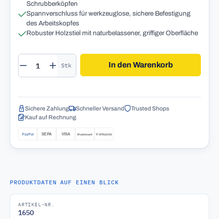
Schrubberköpfen
Spannverschluss für werkzeuglose, sichere Befestigung
des Arbeitskopfes
Robuster Holzstiel mit naturbelassener, griffiger Oberfläche
Produkt Anzahl: Gib den gewünschten Wert 
In den Warenkorb
Stk
Sichere Zahlung
Schneller Versand
Trusted Shops
Kauf auf Rechnung
PRODUKTDATEN AUF EINEN BLICK
ARTIKEL-NR.
165O