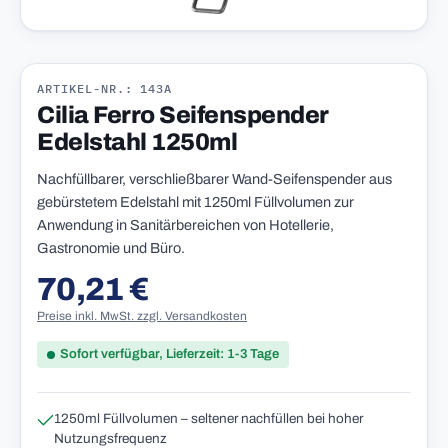
ARTIKEL-NR.: 143A
Cilia Ferro Seifenspender
Edelstahl 1250ml
Nachfüllbarer, verschließbarer Wand-Seifenspender aus
gebürstetem Edelstahl mit 1250ml Füllvolumen zur
Anwendung in Sanitärbereichen von Hotellerie,
Gastronomie und Büro.
70,21 €
Regulärer Preis:
Preise inkl. MwSt. zzgl. Versandkosten
Sofort verfügbar, Lieferzeit: 1-3 Tage
1250ml Füllvolumen – seltener nachfüllen bei hoher
Nutzungsfrequenz