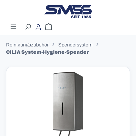
Zum Hauptinhalt springen
Warenkorb enthält 0 Positionen. Der G
Reinigungszubehör
Spendersystem
CILIA System-Hygiene-Spender
Bildergalerie überspringen