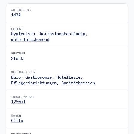
ARTIKEL-NR.
143A
EFFEKT
hygienisch
,
korrosionsbeständig
,
materialschonend
GEBINDE
Stück
GEEIGNET FÜR
Büro
,
Gastronomie
,
Hotellerie
,
Pflegeeinrichtungen
,
Sanitärbereich
INHALT/MENGE
1250ml
MARKE
Cilia