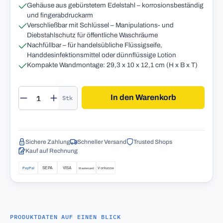
Gehäuse aus gebürstetem Edelstahl – korrosionsbeständig
und fingerabdruckarm
Verschließbar mit Schlüssel – Manipulations- und
Diebstahlschutz für öffentliche Waschräume
Nachfüllbar – für handelsübliche Flüssigseife,
Handdesinfektionsmittel oder dünnflüssige Lotion
Kompakte Wandmontage: 29,3 x 10 x 12,1 cm (H x B x T)
Produkt Anzahl: Gib den gewünschten Wert 
In den Warenkorb
Stk
Sichere Zahlung
Schneller Versand
Trusted Shops
Kauf auf Rechnung
PRODUKTDATEN AUF EINEN BLICK