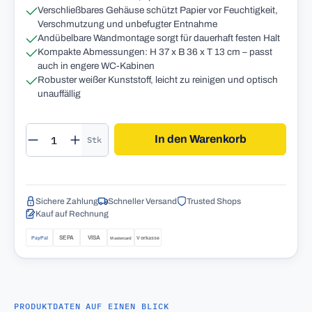
Verschließbares Gehäuse schützt Papier vor Feuchtigkeit,
Verschmutzung und unbefugter Entnahme
Andübelbare Wandmontage sorgt für dauerhaft festen Halt
Kompakte Abmessungen: H 37 x B 36 x T 13 cm – passt
auch in engere WC-Kabinen
Robuster weißer Kunststoff, leicht zu reinigen und optisch
unauffällig
Produkt Anzahl: Gib den gewünschten Wert 
In den Warenkorb
Stk
Sichere Zahlung
Schneller Versand
Trusted Shops
Kauf auf Rechnung
PRODUKTDATEN AUF EINEN BLICK