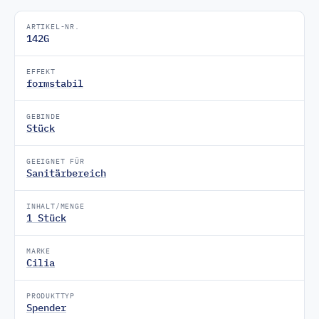
ARTIKEL-NR.
142G
EFFEKT
formstabil
GEBINDE
Stück
GEEIGNET FÜR
Sanitärbereich
INHALT/MENGE
1 Stück
MARKE
Cilia
PRODUKTTYP
Spender