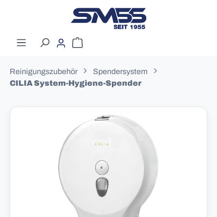
Zum Hauptinhalt springen
Warenkorb enthält 0 Positionen. Der G
Reinigungszubehör
Spendersystem
CILIA System-Hygiene-Spender
Bildergalerie überspringen