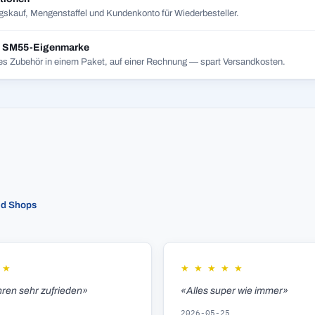
skauf, Mengenstaffel und Kundenkonto für Wiederbesteller.
t SM55-Eigenmarke
es Zubehör in einem Paket, auf einer Rechnung — spart Versandkosten.
ed Shops
★
★
★
★
★
★
hren sehr zufrieden»
«Alles super wie immer»
2026-05-25