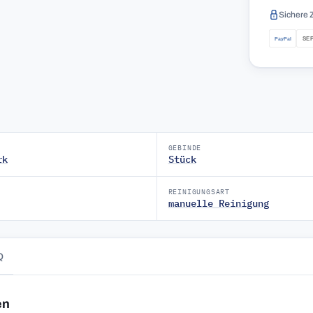
Sichere 
GEBINDE
rk
Stück
REINIGUNGSART
manuelle Reinigung
Q
en