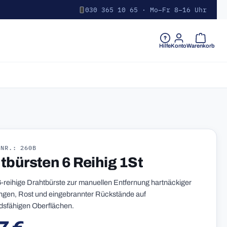
030 365 10 65 · Mo–Fr 8–16 Uhr
Warenkorb 
Hilfe
Konto
Warenkorb
-NR.: 260B
tbürsten 6 Reihig 1St
-reihige Drahtbürste zur manuellen Entfernung hartnäckiger
ngen, Rost und eingebrannter Rückstände auf
dsfähigen Oberflächen.
r Preis: