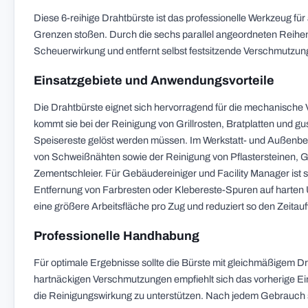
Diese 6-reihige Drahtbürste ist das professionelle Werkzeug fü
Grenzen stoßen. Durch die sechs parallel angeordneten Reihen a
Scheuerwirkung und entfernt selbst festsitzende Verschmutzun
Einsatzgebiete und Anwendungsvorteile
Die Drahtbürste eignet sich hervorragend für die mechanische 
kommt sie bei der Reinigung von Grillrosten, Bratplatten und 
Speisereste gelöst werden müssen. Im Werkstatt- und Außenbere
von Schweißnähten sowie der Reinigung von Pflastersteinen, 
Zementschleier. Für Gebäudereiniger und Facility Manager ist 
Entfernung von Farbresten oder Klebereste-Spuren auf harten 
eine größere Arbeitsfläche pro Zug und reduziert so den Zeitau
Professionelle Handhabung
Für optimale Ergebnisse sollte die Bürste mit gleichmäßigem D
hartnäckigen Verschmutzungen empfiehlt sich das vorherige Ei
die Reinigungswirkung zu unterstützen. Nach jedem Gebrauch s