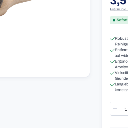
3,5
Preise inkl
Sofort
Robuste
Reinigu
Entfern
auf wid
Ergonom
Arbeite
Vielsei
Grundr
Langleb
konstan
Produ