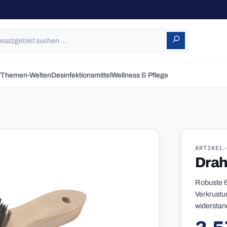
f
Themen-Welten
Desinfektionsmittel
Wellness & Pflege
ARTIKEL
Drah
Robuste 6
Verkrustu
widerstan
Reguläre