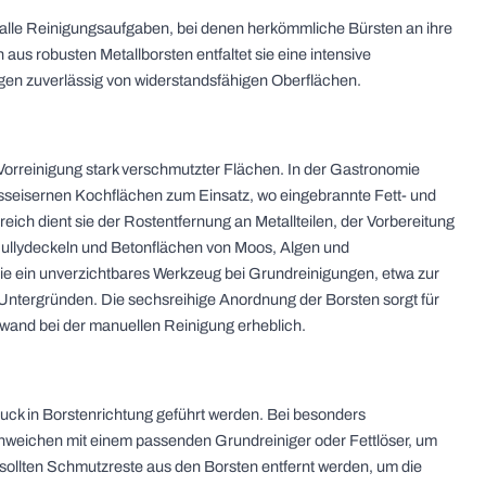
r alle Reinigungsaufgaben, bei denen herkömmliche Bürsten an ihre
us robusten Metallborsten entfaltet sie eine intensive
gen zuverlässig von widerstandsfähigen Oberflächen.
Vorreinigung stark verschmutzter Flächen. In der Gastronomie
gusseisernen Kochflächen zum Einsatz, wo eingebrannte Fett- und
ich dient sie der Rostentfernung an Metallteilen, der Vorbereitung
Gullydeckeln und Betonflächen von Moos, Algen und
sie ein unverzichtbares Werkzeug bei Grundreinigungen, etwa zur
Untergründen. Die sechsreihige Anordnung der Borsten sorgt für
fwand bei der manuellen Reinigung erheblich.
ruck in Borstenrichtung geführt werden. Bei besonders
nweichen mit einem passenden Grundreiniger oder Fettlöser, um
ollten Schmutzreste aus den Borsten entfernt werden, um die