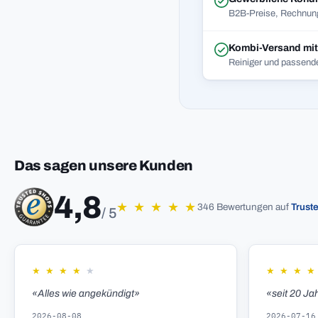
B2B-Preise, Rechnung
Kombi-Versand mi
Reiniger und passend
Das sagen unsere Kunden
4,8
★
★
★
★
★
346 Bewertungen auf
Trust
/ 5
★
★
★
★
★
★
★
★
★
«Alles wie angekündigt»
«seit 20 Ja
2026-08-08
2026-07-16