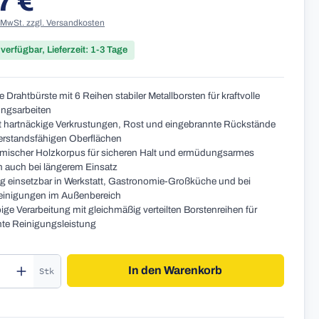
7 €
. MwSt. zzgl. Versandkosten
 verfügbar, Lieferzeit: 1-3 Tage
 Drahtbürste mit 6 Reihen stabiler Metallborsten für kraftvolle
ngsarbeiten
t hartnäckige Verkrustungen, Rost und eingebrannte Rückstände
erstandsfähigen Oberflächen
ischer Holzkorpus für sicheren Halt und ermüdungsarmes
n auch bei längerem Einsatz
tig einsetzbar in Werkstatt, Gastronomie-Großküche und bei
einigungen im Außenbereich
ige Verarbeitung mit gleichmäßig verteilten Borstenreihen für
te Reinigungsleistung
kt Anzahl: Gib den gewünschten Wert ein o
In den Warenkorb
Stk