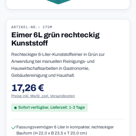
ARTIKEL-NR.: 275M
Eimer 6L grün rechteckig
Kunststoff
Rechteckiger 6-Liter-Kunststoffeimer in Grün zur
Anwendung bei manuellen Reinigungs- und
Hauswirtschaftsarbeiten in Gastronomie,
Gebäudereinigung und Haushalt.
17,26 €
Regulärer Preis:
Preise inkl. MwSt. zzgl. Versandkosten
Sofort verfügbar, Lieferzeit: 1-3 Tage
Fassungsvermögen 6 Liter in kompakter, rechteckiger
Bauform (H 22,0 x B 23,5 x T 20,0 cm)