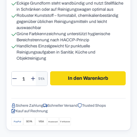
Eckige Grundform steht wandbündig und nutzt Stellfläche
in Schränken oder auf Reinigungswagen optimal aus
Robuster Kunststoff – formstabil, chemikalienbeständig
gegenüber üblichen Reinigungsmitteln und leicht
auswaschbar
Grüne Farbkennzeichnung unterstützt hygienische
Bereichstrennung nach HACCP-Prinzip
Handliches Einzelgewicht für punktuelle
Reinigungsaufgaben in Sanitär, Küche und
Objektreinigung
Produkt Anzahl: Gib den gewünschten Wert 
In den Warenkorb
Stk
Sichere Zahlung
Schneller Versand
Trusted Shops
Kauf auf Rechnung